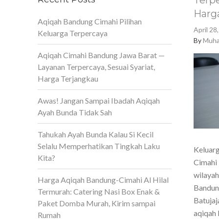
Terpe
Harg
Aqiqah Bandung Cimahi Pilihan
April 28
Keluarga Terpercaya
By
Muha
Aqiqah Cimahi Bandung Jawa Barat —
Layanan Terpercaya, Sesuai Syariat,
Harga Terjangkau
Awas! Jangan Sampai Ibadah Aqiqah
Ayah Bunda Tidak Sah
Tahukah Ayah Bunda Kalau Si Kecil
Selalu Memperhatikan Tingkah Laku
Keluarg
Kita?
Cimahi 
wilaya
Harga Aqiqah Bandung-Cimahi Al Hilal
Bandun
Termurah: Catering Nasi Box Enak &
Batujaj
Paket Domba Murah, Kirim sampai
aqiqah 
Rumah