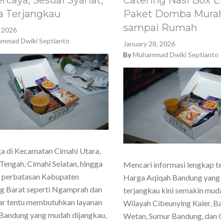
rcaya, Sesuai Syariat,
Catering Nasi Box E
a Terjangkau
Paket Domba Murah
sampai Rumah
, 2026
mmad Dwiki Septianto
January 28, 2026
By
Muhammad Dwiki Septianto
a di Kecamatan Cimahi Utara,
Tengah, Cimahi Selatan, hingga
Mencari informasi lengkap t
h perbatasan Kabupaten
Harga Aqiqah Bandung yang
g Barat seperti Ngamprah dan
terjangkau kini semakin mud
ar tentu membutuhkan layanan
Wilayah Cibeunying Kaler, 
Bandung yang mudah dijangkau,
Wetan, Sumur Bandung, dan 