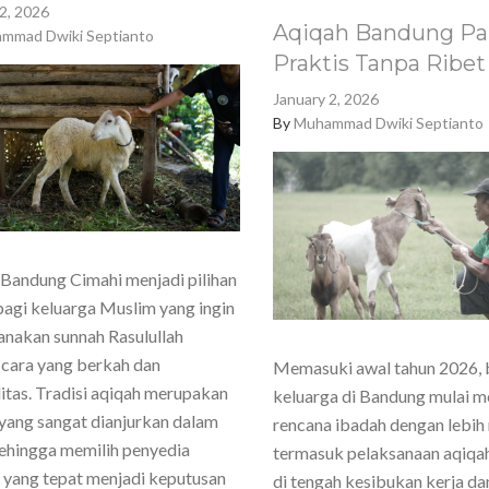
2, 2026
Aqiqah Bandung Pa
mmad Dwiki Septianto
Praktis Tanpa Ribet
January 2, 2026
By
Muhammad Dwiki Septianto
Bandung Cimahi menjadi pilihan
agi keluarga Muslim yang ingin
nakan sunnah Rasulullah
cara yang berkah dan
Memasuki awal tahun 2026,
itas. Tradisi aqiqah merupakan
keluarga di Bandung mulai 
yang sangat dianjurkan dalam
rencana ibadah dengan lebih
sehingga memilih penyedia
termasuk pelaksanaan aqiqa
 yang tepat menjadi keputusan
di tengah kesibukan kerja dan