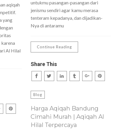
untukmu pasangan-pasangan dari
nan aqiqah
jenismu sendiri agar kamu merasa
petitif.
tenteram kepadanya, dan dijadikan-
a yang
Nya di antaramu
dengan
oritas
h karena
Continue Reading
ri Al Hilal
Share This
Blog
Harga Aqiqah Bandung
Cimahi Murah | Aqiqah Al
Hilal Terpercaya