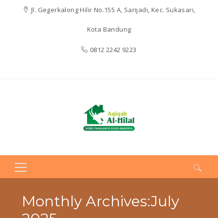
Jl. Gegerkalong Hilir No.155 A, Sarijadi, Kec. Sukasari,
Kota Bandung
0812 2242 9223
Search
for:
Monthly Archives:July