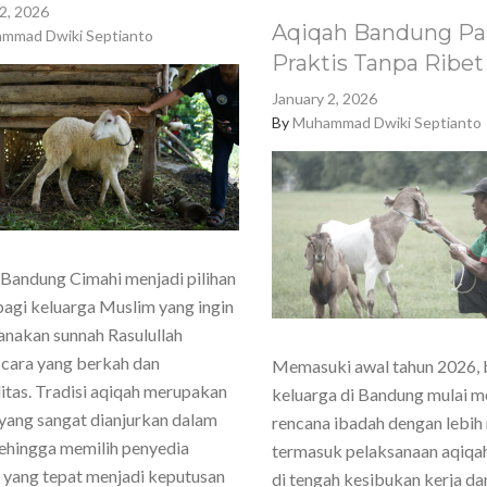
2, 2026
Aqiqah Bandung Pa
mmad Dwiki Septianto
Praktis Tanpa Ribet
January 2, 2026
By
Muhammad Dwiki Septianto
Bandung Cimahi menjadi pilihan
agi keluarga Muslim yang ingin
nakan sunnah Rasulullah
cara yang berkah dan
Memasuki awal tahun 2026,
itas. Tradisi aqiqah merupakan
keluarga di Bandung mulai 
yang sangat dianjurkan dalam
rencana ibadah dengan lebih
sehingga memilih penyedia
termasuk pelaksanaan aqiqa
 yang tepat menjadi keputusan
di tengah kesibukan kerja dan