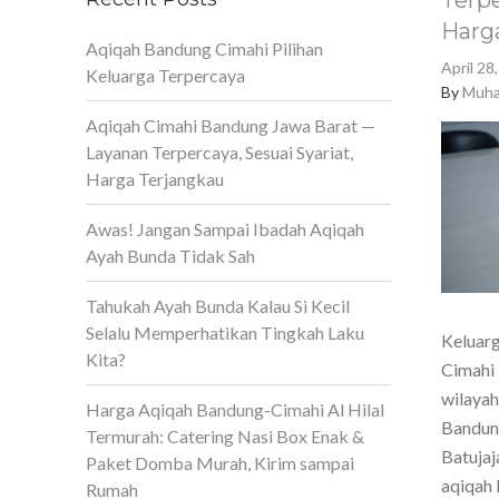
Terpe
Harg
Aqiqah Bandung Cimahi Pilihan
April 28
Keluarga Terpercaya
By
Muha
Aqiqah Cimahi Bandung Jawa Barat —
Layanan Terpercaya, Sesuai Syariat,
Harga Terjangkau
Awas! Jangan Sampai Ibadah Aqiqah
Ayah Bunda Tidak Sah
Tahukah Ayah Bunda Kalau Si Kecil
Selalu Memperhatikan Tingkah Laku
Keluarg
Kita?
Cimahi 
wilaya
Harga Aqiqah Bandung-Cimahi Al Hilal
Bandun
Termurah: Catering Nasi Box Enak &
Batujaj
Paket Domba Murah, Kirim sampai
aqiqah 
Rumah