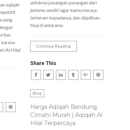
untukmu pasangan-pasangan dari
nan aqiqah
jenismu sendiri agar kamu merasa
petitif.
tenteram kepadanya, dan dijadikan-
a yang
Nya di antaramu
dengan
oritas
h karena
Continue Reading
ri Al Hilal
Share This
Blog
Harga Aqiqah Bandung
Cimahi Murah | Aqiqah Al
Hilal Terpercaya