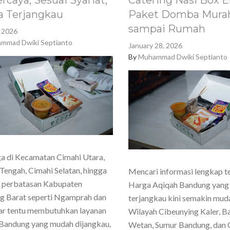
rcaya, Sesuai Syariat,
Catering Nasi Box E
a Terjangkau
Paket Domba Murah
sampai Rumah
, 2026
mmad Dwiki Septianto
January 28, 2026
By
Muhammad Dwiki Septianto
a di Kecamatan Cimahi Utara,
Tengah, Cimahi Selatan, hingga
Mencari informasi lengkap t
h perbatasan Kabupaten
Harga Aqiqah Bandung yang
g Barat seperti Ngamprah dan
terjangkau kini semakin mud
ar tentu membutuhkan layanan
Wilayah Cibeunying Kaler, 
Bandung yang mudah dijangkau,
Wetan, Sumur Bandung, dan 