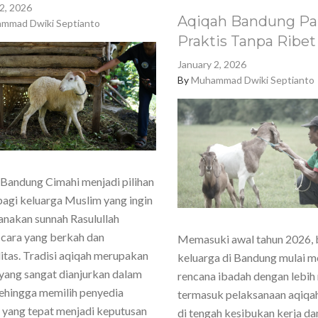
2, 2026
Aqiqah Bandung Pa
mmad Dwiki Septianto
Praktis Tanpa Ribet
January 2, 2026
By
Muhammad Dwiki Septianto
Bandung Cimahi menjadi pilihan
agi keluarga Muslim yang ingin
nakan sunnah Rasulullah
cara yang berkah dan
Memasuki awal tahun 2026,
itas. Tradisi aqiqah merupakan
keluarga di Bandung mulai 
yang sangat dianjurkan dalam
rencana ibadah dengan lebih
sehingga memilih penyedia
termasuk pelaksanaan aqiqa
 yang tepat menjadi keputusan
di tengah kesibukan kerja dan