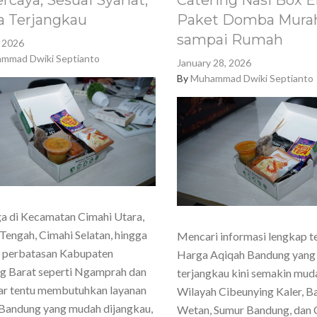
rcaya, Sesuai Syariat,
Catering Nasi Box E
a Terjangkau
Paket Domba Murah
sampai Rumah
, 2026
mmad Dwiki Septianto
January 28, 2026
By
Muhammad Dwiki Septianto
a di Kecamatan Cimahi Utara,
Tengah, Cimahi Selatan, hingga
Mencari informasi lengkap t
h perbatasan Kabupaten
Harga Aqiqah Bandung yang
g Barat seperti Ngamprah dan
terjangkau kini semakin mud
ar tentu membutuhkan layanan
Wilayah Cibeunying Kaler, 
Bandung yang mudah dijangkau,
Wetan, Sumur Bandung, dan 