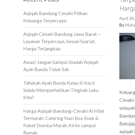
Terpe
Harg
Aqiqah Bandung Cimahi Pilihan
April 28
Keluarga Terpercaya
By
Muha
Aqiqah Cimahi Bandung Jawa Barat —
Layanan Terpercaya, Sesuai Syariat,
Harga Terjangkau
Awas! Jangan Sampai Ibadah Aqiqah
Ayah Bunda Tidak Sah
Tahukah Ayah Bunda Kalau Si Kecil
Selalu Memperhatikan Tingkah Laku
Keluarg
Kita?
Cimahi 
wilaya
Harga Aqiqah Bandung-Cimahi Al Hilal
Bandun
Termurah: Catering Nasi Box Enak &
Batujaj
Paket Domba Murah, Kirim sampai
aqiqah 
Rumah