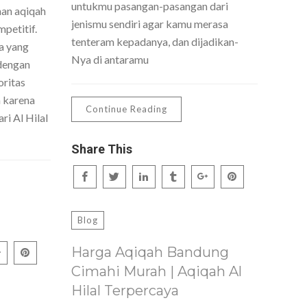
untukmu pasangan-pasangan dari
nan aqiqah
jenismu sendiri agar kamu merasa
petitif.
tenteram kepadanya, dan dijadikan-
a yang
Nya di antaramu
dengan
oritas
h karena
Continue Reading
ri Al Hilal
Share This
Blog
Harga Aqiqah Bandung
Cimahi Murah | Aqiqah Al
Hilal Terpercaya