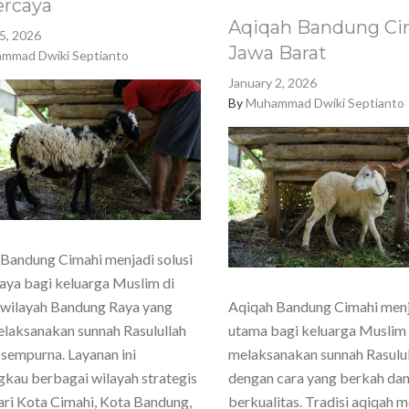
ercaya
Aqiqah Bandung Ci
5, 2026
Jawa Barat
mmad Dwiki Septianto
January 2, 2026
By
Muhammad Dwiki Septianto
Bandung Cimahi menjadi solusi
aya bagi keluarga Muslim di
 wilayah Bandung Raya yang
Aqiqah Bandung Cimahi menja
elaksanakan sunnah Rasulullah
utama bagi keluarga Muslim 
sempurna. Layanan ini
melaksanakan sunnah Rasulul
kau berbagai wilayah strategis
dengan cara yang berkah da
ari Kota Cimahi, Kota Bandung,
berkualitas. Tradisi aqiqah 