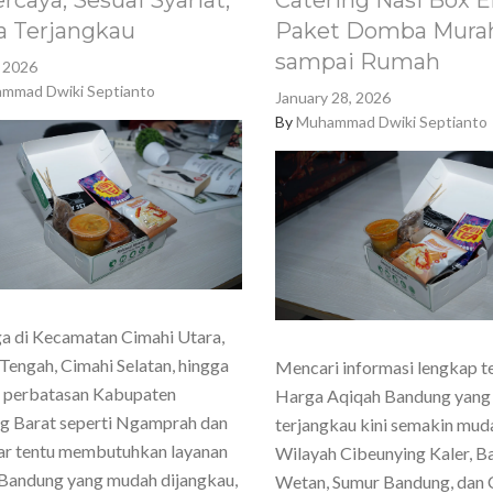
rcaya, Sesuai Syariat,
Catering Nasi Box E
a Terjangkau
Paket Domba Murah
sampai Rumah
, 2026
mmad Dwiki Septianto
January 28, 2026
By
Muhammad Dwiki Septianto
a di Kecamatan Cimahi Utara,
Tengah, Cimahi Selatan, hingga
Mencari informasi lengkap t
h perbatasan Kabupaten
Harga Aqiqah Bandung yang
g Barat seperti Ngamprah dan
terjangkau kini semakin mud
ar tentu membutuhkan layanan
Wilayah Cibeunying Kaler, 
Bandung yang mudah dijangkau,
Wetan, Sumur Bandung, dan 