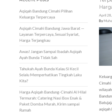
Terpe
Harg
Aqiqah Bandung Cimahi Pilihan
April 28
Keluarga Terpercaya
By
Muha
Aqiqah Cimahi Bandung Jawa Barat —
Layanan Terpercaya, Sesuai Syariat,
Harga Terjangkau
Awas! Jangan Sampai Ibadah Aqiqah
Ayah Bunda Tidak Sah
Tahukah Ayah Bunda Kalau Si Kecil
Selalu Memperhatikan Tingkah Laku
Keluarg
Kita?
Cimahi 
wilaya
Harga Aqiqah Bandung-Cimahi Al Hilal
Bandun
Termurah: Catering Nasi Box Enak &
Batujaj
Paket Domba Murah, Kirim sampai
aqiqah 
Rumah