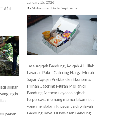
January 15, 2026
mahi
By
Muhammad Dwiki Septianto
Jasa Aqiqah Bandung, Aqiqah Al Hilal:
Layanan Paket Catering Harga Murah
Sajian Aqiqah Praktis dan Ekonomis:
Pilihan Catering Murah Meriah di
di pilihan
Bandung Mencari layanan aqiqah
yang ingin
terpercaya memang memerlukan riset
lah
yang mendalam, khususnya di wilayah
n
Bandung Raya. Di kawasan Bandung
merupakan