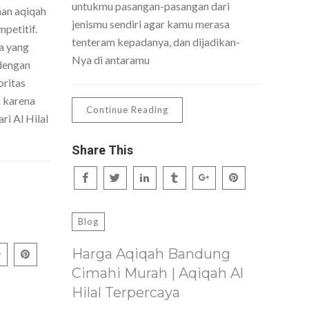
untukmu pasangan-pasangan dari
nan aqiqah
jenismu sendiri agar kamu merasa
petitif.
tenteram kepadanya, dan dijadikan-
a yang
Nya di antaramu
dengan
oritas
h karena
Continue Reading
ri Al Hilal
Share This
Blog
Harga Aqiqah Bandung
Cimahi Murah | Aqiqah Al
Hilal Terpercaya