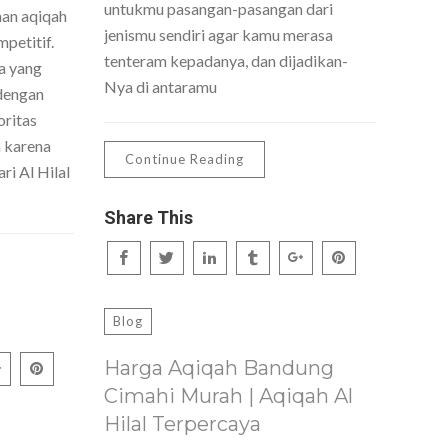
untukmu pasangan-pasangan dari
nan aqiqah
jenismu sendiri agar kamu merasa
petitif.
tenteram kepadanya, dan dijadikan-
a yang
Nya di antaramu
dengan
oritas
h karena
Continue Reading
ri Al Hilal
Share This
Blog
Harga Aqiqah Bandung
Cimahi Murah | Aqiqah Al
Hilal Terpercaya