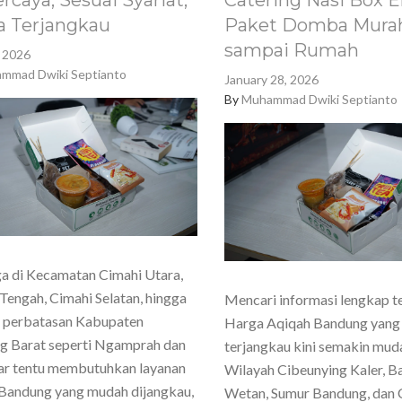
rcaya, Sesuai Syariat,
Catering Nasi Box E
a Terjangkau
Paket Domba Murah
sampai Rumah
, 2026
mmad Dwiki Septianto
January 28, 2026
By
Muhammad Dwiki Septianto
a di Kecamatan Cimahi Utara,
Tengah, Cimahi Selatan, hingga
Mencari informasi lengkap t
h perbatasan Kabupaten
Harga Aqiqah Bandung yang
g Barat seperti Ngamprah dan
terjangkau kini semakin mud
ar tentu membutuhkan layanan
Wilayah Cibeunying Kaler, 
Bandung yang mudah dijangkau,
Wetan, Sumur Bandung, dan 