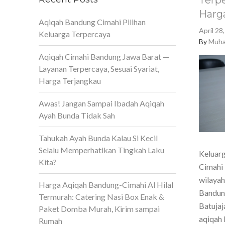
Terpe
Harg
Aqiqah Bandung Cimahi Pilihan
April 28
Keluarga Terpercaya
By
Muha
Aqiqah Cimahi Bandung Jawa Barat —
Layanan Terpercaya, Sesuai Syariat,
Harga Terjangkau
Awas! Jangan Sampai Ibadah Aqiqah
Ayah Bunda Tidak Sah
Tahukah Ayah Bunda Kalau Si Kecil
Selalu Memperhatikan Tingkah Laku
Keluarg
Kita?
Cimahi 
wilaya
Harga Aqiqah Bandung-Cimahi Al Hilal
Bandun
Termurah: Catering Nasi Box Enak &
Batujaj
Paket Domba Murah, Kirim sampai
aqiqah 
Rumah