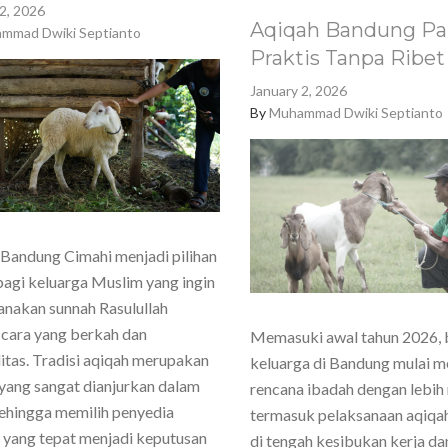
2, 2026
Aqiqah Bandung Pa
mmad Dwiki Septianto
Praktis Tanpa Ribet
January 2, 2026
By
Muhammad Dwiki Septianto
Bandung Cimahi menjadi pilihan
agi keluarga Muslim yang ingin
nakan sunnah Rasulullah
cara yang berkah dan
Memasuki awal tahun 2026,
itas. Tradisi aqiqah merupakan
keluarga di Bandung mulai 
yang sangat dianjurkan dalam
rencana ibadah dengan lebih
sehingga memilih penyedia
termasuk pelaksanaan aqiqa
 yang tepat menjadi keputusan
di tengah kesibukan kerja dan