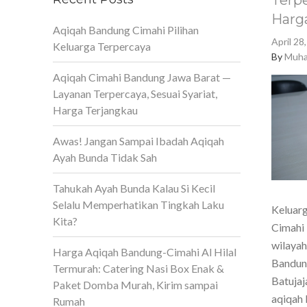
Terpe
Harg
Aqiqah Bandung Cimahi Pilihan
April 28
Keluarga Terpercaya
By
Muha
Aqiqah Cimahi Bandung Jawa Barat —
Layanan Terpercaya, Sesuai Syariat,
Harga Terjangkau
Awas! Jangan Sampai Ibadah Aqiqah
Ayah Bunda Tidak Sah
Tahukah Ayah Bunda Kalau Si Kecil
Selalu Memperhatikan Tingkah Laku
Keluarg
Kita?
Cimahi 
wilaya
Harga Aqiqah Bandung-Cimahi Al Hilal
Bandun
Termurah: Catering Nasi Box Enak &
Batujaj
Paket Domba Murah, Kirim sampai
aqiqah 
Rumah