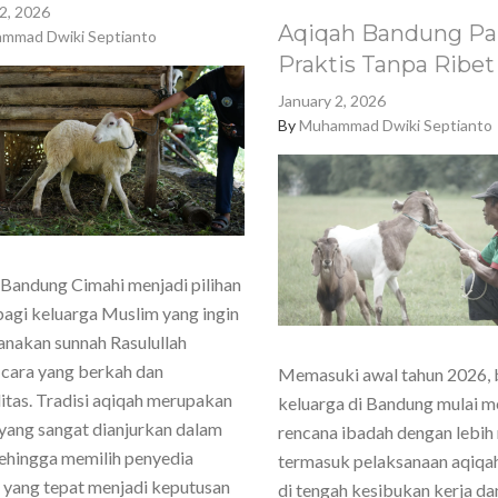
2, 2026
Aqiqah Bandung Pa
mmad Dwiki Septianto
Praktis Tanpa Ribet
January 2, 2026
By
Muhammad Dwiki Septianto
Bandung Cimahi menjadi pilihan
agi keluarga Muslim yang ingin
nakan sunnah Rasulullah
cara yang berkah dan
Memasuki awal tahun 2026,
itas. Tradisi aqiqah merupakan
keluarga di Bandung mulai 
yang sangat dianjurkan dalam
rencana ibadah dengan lebih
sehingga memilih penyedia
termasuk pelaksanaan aqiqa
 yang tepat menjadi keputusan
di tengah kesibukan kerja dan