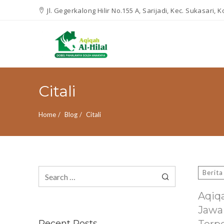
Jl. Gegerkalong Hilir No.155 A, Sarijadi, Kec. Sukasari,
Citali
Home
Blog
Citali
Search
Berita
for:
Aqiq
Jawa
Recent Posts