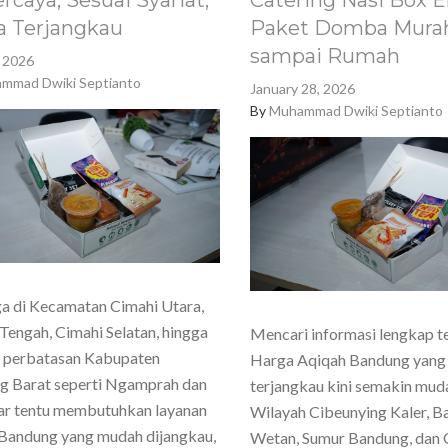
rcaya, Sesuai Syariat,
Catering Nasi Box E
a Terjangkau
Paket Domba Murah
sampai Rumah
, 2026
mmad Dwiki Septianto
January 28, 2026
By
Muhammad Dwiki Septianto
a di Kecamatan Cimahi Utara,
Tengah, Cimahi Selatan, hingga
Mencari informasi lengkap t
h perbatasan Kabupaten
Harga Aqiqah Bandung yang
g Barat seperti Ngamprah dan
terjangkau kini semakin mud
ar tentu membutuhkan layanan
Wilayah Cibeunying Kaler, 
Bandung yang mudah dijangkau,
Wetan, Sumur Bandung, dan 