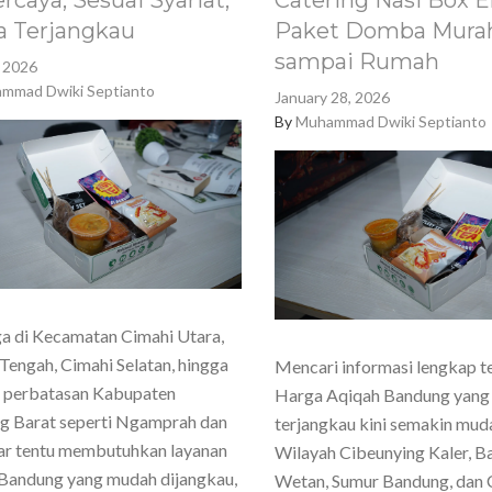
rcaya, Sesuai Syariat,
Catering Nasi Box E
a Terjangkau
Paket Domba Murah
sampai Rumah
, 2026
mmad Dwiki Septianto
January 28, 2026
By
Muhammad Dwiki Septianto
a di Kecamatan Cimahi Utara,
Tengah, Cimahi Selatan, hingga
Mencari informasi lengkap t
h perbatasan Kabupaten
Harga Aqiqah Bandung yang
g Barat seperti Ngamprah dan
terjangkau kini semakin mud
ar tentu membutuhkan layanan
Wilayah Cibeunying Kaler, 
Bandung yang mudah dijangkau,
Wetan, Sumur Bandung, dan 