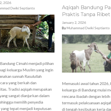
2, 2026
Aqiqah Bandung Pa
mmad Dwiki Septianto
Praktis Tanpa Ribet
January 2, 2026
By
Muhammad Dwiki Septianto
Bandung Cimahi menjadi pilihan
agi keluarga Muslim yang ingin
nakan sunnah Rasulullah
cara yang berkah dan
Memasuki awal tahun 2026,
itas. Tradisi aqiqah merupakan
keluarga di Bandung mulai 
yang sangat dianjurkan dalam
rencana ibadah dengan lebih
sehingga memilih penyedia
termasuk pelaksanaan aqiqa
 yang tepat menjadi keputusan
di tengah kesibukan kerja dan