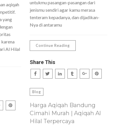
untukmu pasangan-pasangan dari
nan aqiqah
jenismu sendiri agar kamu merasa
petitif.
tenteram kepadanya, dan dijadikan-
a yang
Nya di antaramu
dengan
oritas
h karena
Continue Reading
ri Al Hilal
Share This
Blog
Harga Aqiqah Bandung
Cimahi Murah | Aqiqah Al
Hilal Terpercaya