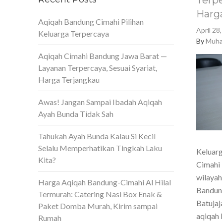
Terpe
Harg
Aqiqah Bandung Cimahi Pilihan
April 28
Keluarga Terpercaya
By
Muha
Aqiqah Cimahi Bandung Jawa Barat —
Layanan Terpercaya, Sesuai Syariat,
Harga Terjangkau
Awas! Jangan Sampai Ibadah Aqiqah
Ayah Bunda Tidak Sah
Tahukah Ayah Bunda Kalau Si Kecil
Selalu Memperhatikan Tingkah Laku
Keluarg
Kita?
Cimahi 
wilaya
Harga Aqiqah Bandung-Cimahi Al Hilal
Bandun
Termurah: Catering Nasi Box Enak &
Batujaj
Paket Domba Murah, Kirim sampai
aqiqah 
Rumah