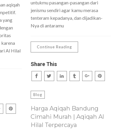
untukmu pasangan-pasangan dari
nan aqiqah
jenismu sendiri agar kamu merasa
petitif.
tenteram kepadanya, dan dijadikan-
a yang
Nya di antaramu
dengan
oritas
h karena
Continue Reading
ri Al Hilal
Share This
Blog
Harga Aqiqah Bandung
Cimahi Murah | Aqiqah Al
Hilal Terpercaya