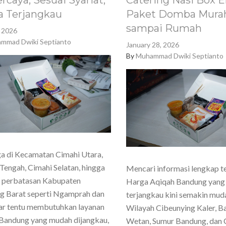
rcaya, Sesuai Syariat,
Catering Nasi Box E
a Terjangkau
Paket Domba Murah
sampai Rumah
, 2026
mmad Dwiki Septianto
January 28, 2026
By
Muhammad Dwiki Septianto
a di Kecamatan Cimahi Utara,
Tengah, Cimahi Selatan, hingga
Mencari informasi lengkap t
h perbatasan Kabupaten
Harga Aqiqah Bandung yang
g Barat seperti Ngamprah dan
terjangkau kini semakin mud
ar tentu membutuhkan layanan
Wilayah Cibeunying Kaler, 
Bandung yang mudah dijangkau,
Wetan, Sumur Bandung, dan 