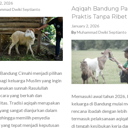
2, 2026
Aqiqah Bandung Pa
mmad Dwiki Septianto
Praktis Tanpa Ribet
January 2, 2026
By
Muhammad Dwiki Septianto
Bandung Cimahi menjadi pilihan
agi keluarga Muslim yang ingin
nakan sunnah Rasulullah
cara yang berkah dan
Memasuki awal tahun 2026,
itas. Tradisi aqiqah merupakan
keluarga di Bandung mulai 
yang sangat dianjurkan dalam
rencana ibadah dengan lebih
sehingga memilih penyedia
termasuk pelaksanaan aqiqa
 yang tepat menjadi keputusan
di tengah kesibukan kerja dan