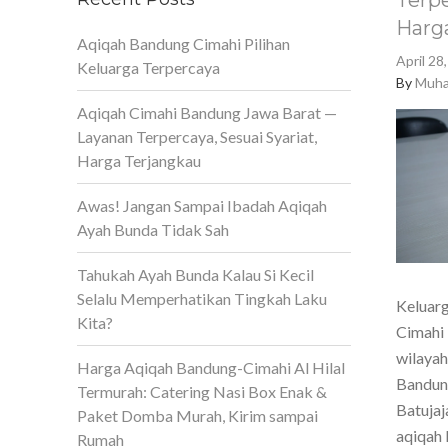
Terpe
Harg
Aqiqah Bandung Cimahi Pilihan
April 28
Keluarga Terpercaya
By
Muha
Aqiqah Cimahi Bandung Jawa Barat —
Layanan Terpercaya, Sesuai Syariat,
Harga Terjangkau
Awas! Jangan Sampai Ibadah Aqiqah
Ayah Bunda Tidak Sah
Tahukah Ayah Bunda Kalau Si Kecil
Selalu Memperhatikan Tingkah Laku
Keluarg
Kita?
Cimahi 
wilaya
Harga Aqiqah Bandung-Cimahi Al Hilal
Bandun
Termurah: Catering Nasi Box Enak &
Batujaj
Paket Domba Murah, Kirim sampai
aqiqah 
Rumah