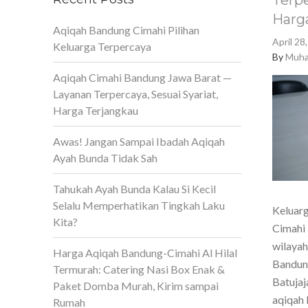
Terpe
Harg
Aqiqah Bandung Cimahi Pilihan
April 28
Keluarga Terpercaya
By
Muha
Aqiqah Cimahi Bandung Jawa Barat —
Layanan Terpercaya, Sesuai Syariat,
Harga Terjangkau
Awas! Jangan Sampai Ibadah Aqiqah
Ayah Bunda Tidak Sah
Tahukah Ayah Bunda Kalau Si Kecil
Selalu Memperhatikan Tingkah Laku
Keluarg
Kita?
Cimahi 
wilaya
Harga Aqiqah Bandung-Cimahi Al Hilal
Bandun
Termurah: Catering Nasi Box Enak &
Batujaj
Paket Domba Murah, Kirim sampai
aqiqah 
Rumah