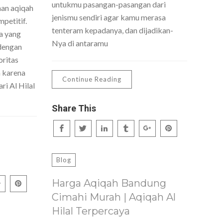
untukmu pasangan-pasangan dari
nan aqiqah
jenismu sendiri agar kamu merasa
petitif.
tenteram kepadanya, dan dijadikan-
a yang
Nya di antaramu
dengan
oritas
h karena
Continue Reading
ri Al Hilal
Share This
Blog
Harga Aqiqah Bandung
Cimahi Murah | Aqiqah Al
Hilal Terpercaya