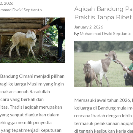
2, 2026
Aqiqah Bandung Pa
mmad Dwiki Septianto
Praktis Tanpa Ribet
January 2, 2026
By
Muhammad Dwiki Septianto
Bandung Cimahi menjadi pilihan
agi keluarga Muslim yang ingin
nakan sunnah Rasulullah
cara yang berkah dan
Memasuki awal tahun 2026,
itas. Tradisi aqiqah merupakan
keluarga di Bandung mulai 
yang sangat dianjurkan dalam
rencana ibadah dengan lebih
sehingga memilih penyedia
termasuk pelaksanaan aqiqa
 yang tepat menjadi keputusan
di tengah kesibukan kerja dan