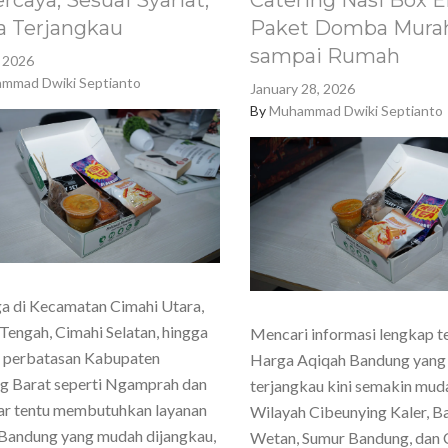
rcaya, Sesuai Syariat,
Catering Nasi Box E
a Terjangkau
Paket Domba Murah
sampai Rumah
, 2026
mmad Dwiki Septianto
January 28, 2026
By
Muhammad Dwiki Septianto
a di Kecamatan Cimahi Utara,
Tengah, Cimahi Selatan, hingga
Mencari informasi lengkap t
h perbatasan Kabupaten
Harga Aqiqah Bandung yang
g Barat seperti Ngamprah dan
terjangkau kini semakin mud
ar tentu membutuhkan layanan
Wilayah Cibeunying Kaler, 
Bandung yang mudah dijangkau,
Wetan, Sumur Bandung, dan 