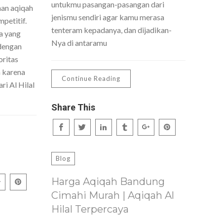
untukmu pasangan-pasangan dari
nan aqiqah
jenismu sendiri agar kamu merasa
petitif.
tenteram kepadanya, dan dijadikan-
a yang
Nya di antaramu
dengan
oritas
h karena
Continue Reading
ri Al Hilal
Share This
Blog
Harga Aqiqah Bandung
Cimahi Murah | Aqiqah Al
Hilal Terpercaya