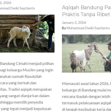
2, 2026
Aqiqah Bandung Pa
mmad Dwiki Septianto
Praktis Tanpa Ribet
January 2, 2026
By
Muhammad Dwiki Septianto
Bandung Cimahi menjadi pilihan
agi keluarga Muslim yang ingin
nakan sunnah Rasulullah
cara yang berkah dan
Memasuki awal tahun 2026,
itas. Tradisi aqiqah merupakan
keluarga di Bandung mulai 
yang sangat dianjurkan dalam
rencana ibadah dengan lebih
sehingga memilih penyedia
termasuk pelaksanaan aqiqa
 yang tepat menjadi keputusan
di tengah kesibukan kerja dan