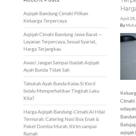
Terpe
Harg
Aqiqah Bandung Cimahi Pilihan
April 28
Keluarga Terpercaya
By
Muha
Aqiqah Cimahi Bandung Jawa Barat —
Layanan Terpercaya, Sesuai Syariat,
Harga Terjangkau
Awas! Jangan Sampai Ibadah Aqiqah
Ayah Bunda Tidak Sah
Tahukah Ayah Bunda Kalau Si Kecil
Selalu Memperhatikan Tingkah Laku
Keluarg
Kita?
Cimahi 
wilaya
Harga Aqiqah Bandung-Cimahi Al Hilal
Bandun
Termurah: Catering Nasi Box Enak &
Batujaj
Paket Domba Murah, Kirim sampai
aqiqah 
Rumah