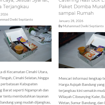
rcaya, Sesuai Syariat,
Catering Nasi Box E
a Terjangkau
Paket Domba Murah
sampai Rumah
, 2026
mmad Dwiki Septianto
January 28, 2026
By
Muhammad Dwiki Septianto
a di Kecamatan Cimahi Utara,
Tengah, Cimahi Selatan, hingga
Mencari informasi lengkap t
h perbatasan Kabupaten
Harga Aqiqah Bandung yang
g Barat seperti Ngamprah dan
terjangkau kini semakin mud
ar tentu membutuhkan layanan
Wilayah Cibeunying Kaler, 
Bandung yang mudah dijangkau,
Wetan, Sumur Bandung, dan 