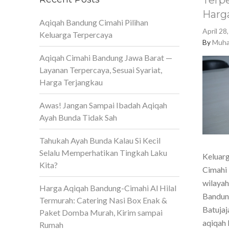
Terpe
Harg
Aqiqah Bandung Cimahi Pilihan
April 28
Keluarga Terpercaya
By
Muha
Aqiqah Cimahi Bandung Jawa Barat —
Layanan Terpercaya, Sesuai Syariat,
Harga Terjangkau
Awas! Jangan Sampai Ibadah Aqiqah
Ayah Bunda Tidak Sah
Tahukah Ayah Bunda Kalau Si Kecil
Selalu Memperhatikan Tingkah Laku
Keluarg
Kita?
Cimahi 
wilaya
Harga Aqiqah Bandung-Cimahi Al Hilal
Bandun
Termurah: Catering Nasi Box Enak &
Batujaj
Paket Domba Murah, Kirim sampai
aqiqah 
Rumah