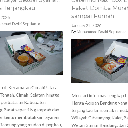
rcaya, Sesuai Syariat,
Catering Nasi Box E
a Terjangkau
Paket Domba Murah
sampai Rumah
, 2026
mmad Dwiki Septianto
January 28, 2026
By
Muhammad Dwiki Septianto
a di Kecamatan Cimahi Utara,
Tengah, Cimahi Selatan, hingga
Mencari informasi lengkap t
h perbatasan Kabupaten
Harga Aqiqah Bandung yang
g Barat seperti Ngamprah dan
terjangkau kini semakin mud
ar tentu membutuhkan layanan
Wilayah Cibeunying Kaler, 
Bandung yang mudah dijangkau,
Wetan, Sumur Bandung, dan 