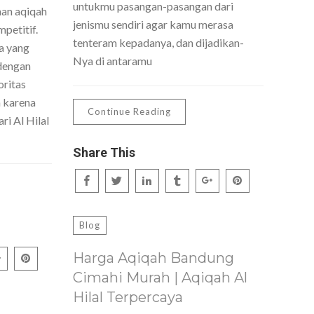
untukmu pasangan-pasangan dari
nan aqiqah
jenismu sendiri agar kamu merasa
petitif.
tenteram kepadanya, dan dijadikan-
a yang
Nya di antaramu
dengan
oritas
h karena
Continue Reading
ri Al Hilal
Share This
Blog
Harga Aqiqah Bandung
Cimahi Murah | Aqiqah Al
Hilal Terpercaya