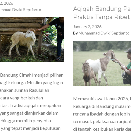
2, 2026
Aqiqah Bandung Pa
mmad Dwiki Septianto
Praktis Tanpa Ribet
January 2, 2026
By
Muhammad Dwiki Septianto
Bandung Cimahi menjadi pilihan
agi keluarga Muslim yang ingin
nakan sunnah Rasulullah
cara yang berkah dan
Memasuki awal tahun 2026,
itas. Tradisi aqiqah merupakan
keluarga di Bandung mulai 
yang sangat dianjurkan dalam
rencana ibadah dengan lebih
sehingga memilih penyedia
termasuk pelaksanaan aqiqa
 yang tepat menjadi keputusan
di tengah kesibukan kerja dan