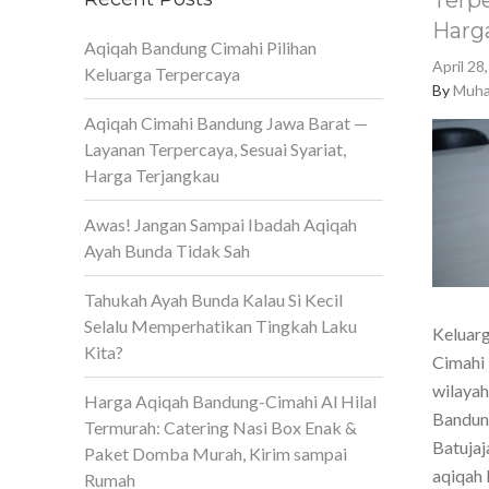
Terpe
Harg
Aqiqah Bandung Cimahi Pilihan
April 28
Keluarga Terpercaya
By
Muha
Aqiqah Cimahi Bandung Jawa Barat —
Layanan Terpercaya, Sesuai Syariat,
Harga Terjangkau
Awas! Jangan Sampai Ibadah Aqiqah
Ayah Bunda Tidak Sah
Tahukah Ayah Bunda Kalau Si Kecil
Selalu Memperhatikan Tingkah Laku
Keluarg
Kita?
Cimahi 
wilaya
Harga Aqiqah Bandung-Cimahi Al Hilal
Bandun
Termurah: Catering Nasi Box Enak &
Batujaj
Paket Domba Murah, Kirim sampai
aqiqah 
Rumah