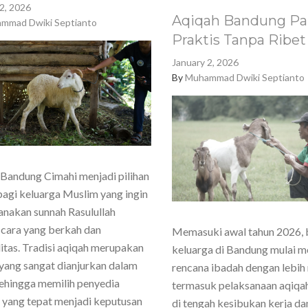
2, 2026
Aqiqah Bandung Pa
mmad Dwiki Septianto
Praktis Tanpa Ribet
January 2, 2026
By
Muhammad Dwiki Septianto
Bandung Cimahi menjadi pilihan
agi keluarga Muslim yang ingin
nakan sunnah Rasulullah
cara yang berkah dan
Memasuki awal tahun 2026,
itas. Tradisi aqiqah merupakan
keluarga di Bandung mulai 
yang sangat dianjurkan dalam
rencana ibadah dengan lebih
sehingga memilih penyedia
termasuk pelaksanaan aqiqa
 yang tepat menjadi keputusan
di tengah kesibukan kerja dan