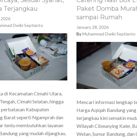
rcaya, Sesuai Syariat,
Catering Nasi Box E
a Terjangkau
Paket Domba Murah
sampai Rumah
, 2026
mmad Dwiki Septianto
January 28, 2026
By
Muhammad Dwiki Septianto
a di Kecamatan Cimahi Utara,
Tengah, Cimahi Selatan, hingga
Mencari informasi lengkap t
h perbatasan Kabupaten
Harga Aqiqah Bandung yang
g Barat seperti Ngamprah dan
terjangkau kini semakin mud
ar tentu membutuhkan layanan
Wilayah Cibeunying Kaler, 
Bandung yang mudah dijangkau,
Wetan, Sumur Bandung, dan 