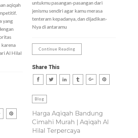
untukmu pasangan-pasangan dari
nan aqiqah
jenismu sendiri agar kamu merasa
petitif.
tenteram kepadanya, dan dijadikan-
a yang
Nya di antaramu
dengan
oritas
h karena
Continue Reading
ri Al Hilal
Share This
Blog
Harga Aqiqah Bandung
Cimahi Murah | Aqiqah Al
Hilal Terpercaya