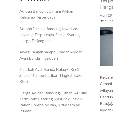
Terpe
Harg
Aqiqah Bandung Cimahi Pilihan
April 28
Keluarga Terpercaya
By
Muha
Aqiqah Cimahi Bandung Jawa Barat —
Layanan Terpercaya, Sesuai Syariat,
Harga Terjangkau
Awas! Jangan Sampai Ibadah Aqiqah
Ayah Bunda Tidak Sah
Tahukah Ayah Bunda Kalau Si Kecil
Selalu Memperhatikan Tingkah Laku
Keluarg
Kita?
Cimahi 
wilaya
Harga Aqiqah Bandung-Cimahi Al Hilal
Bandun
Termurah: Catering Nasi Box Enak &
Batujaj
Paket Domba Murah, Kirim sampai
aqiqah 
Rumah