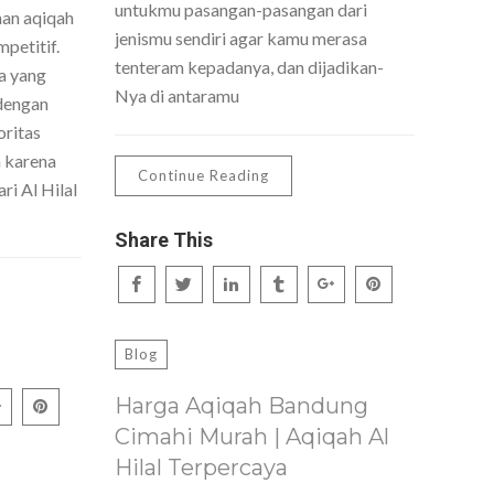
untukmu pasangan-pasangan dari
nan aqiqah
jenismu sendiri agar kamu merasa
petitif.
tenteram kepadanya, dan dijadikan-
a yang
Nya di antaramu
dengan
oritas
h karena
Continue Reading
ri Al Hilal
Share This
Blog
Harga Aqiqah Bandung
Cimahi Murah | Aqiqah Al
Hilal Terpercaya