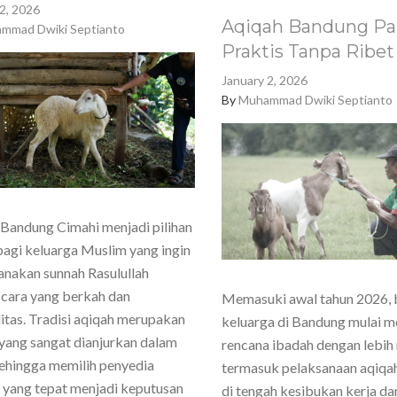
2, 2026
Aqiqah Bandung Pa
mmad Dwiki Septianto
Praktis Tanpa Ribet
January 2, 2026
By
Muhammad Dwiki Septianto
Bandung Cimahi menjadi pilihan
agi keluarga Muslim yang ingin
nakan sunnah Rasulullah
cara yang berkah dan
Memasuki awal tahun 2026,
itas. Tradisi aqiqah merupakan
keluarga di Bandung mulai 
yang sangat dianjurkan dalam
rencana ibadah dengan lebih
sehingga memilih penyedia
termasuk pelaksanaan aqiqa
 yang tepat menjadi keputusan
di tengah kesibukan kerja dan