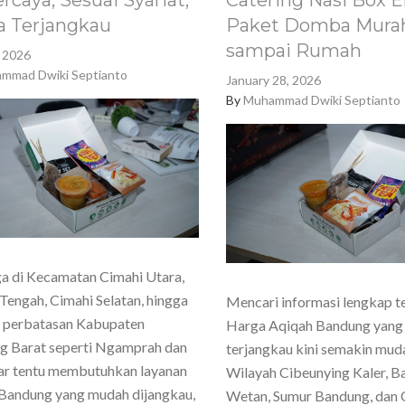
rcaya, Sesuai Syariat,
Catering Nasi Box E
a Terjangkau
Paket Domba Murah
sampai Rumah
, 2026
mmad Dwiki Septianto
January 28, 2026
By
Muhammad Dwiki Septianto
a di Kecamatan Cimahi Utara,
Tengah, Cimahi Selatan, hingga
Mencari informasi lengkap t
h perbatasan Kabupaten
Harga Aqiqah Bandung yang
g Barat seperti Ngamprah dan
terjangkau kini semakin mud
ar tentu membutuhkan layanan
Wilayah Cibeunying Kaler, 
Bandung yang mudah dijangkau,
Wetan, Sumur Bandung, dan 