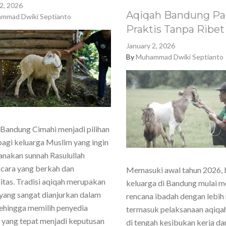
2, 2026
Aqiqah Bandung Pa
mmad Dwiki Septianto
Praktis Tanpa Ribet
January 2, 2026
By
Muhammad Dwiki Septianto
Bandung Cimahi menjadi pilihan
agi keluarga Muslim yang ingin
nakan sunnah Rasulullah
cara yang berkah dan
Memasuki awal tahun 2026,
itas. Tradisi aqiqah merupakan
keluarga di Bandung mulai 
yang sangat dianjurkan dalam
rencana ibadah dengan lebih
sehingga memilih penyedia
termasuk pelaksanaan aqiqa
 yang tepat menjadi keputusan
di tengah kesibukan kerja dan