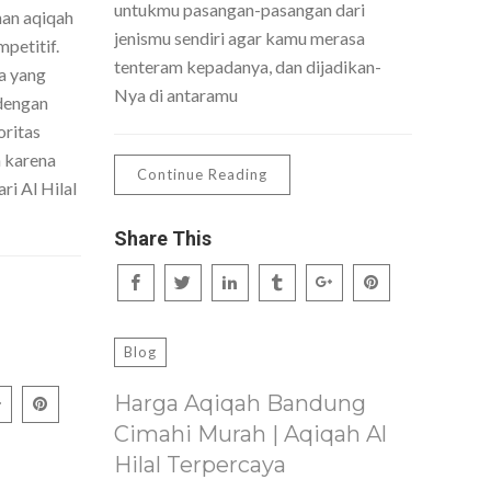
untukmu pasangan-pasangan dari
nan aqiqah
jenismu sendiri agar kamu merasa
petitif.
tenteram kepadanya, dan dijadikan-
a yang
Nya di antaramu
dengan
oritas
h karena
Continue Reading
ri Al Hilal
Share This
Blog
Harga Aqiqah Bandung
Cimahi Murah | Aqiqah Al
Hilal Terpercaya