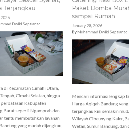
rcaya, Sesuai Syariat,
Catering Nasi Box E
a Terjangkau
Paket Domba Murah
sampai Rumah
, 2026
mmad Dwiki Septianto
January 28, 2026
By
Muhammad Dwiki Septianto
a di Kecamatan Cimahi Utara,
Tengah, Cimahi Selatan, hingga
Mencari informasi lengkap t
h perbatasan Kabupaten
Harga Aqiqah Bandung yang
g Barat seperti Ngamprah dan
terjangkau kini semakin mud
ar tentu membutuhkan layanan
Wilayah Cibeunying Kaler, 
Bandung yang mudah dijangkau,
Wetan, Sumur Bandung, dan 