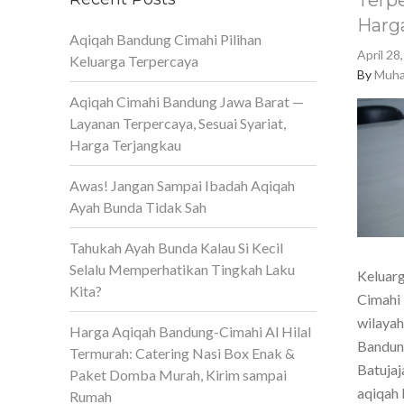
Terpe
Harg
Aqiqah Bandung Cimahi Pilihan
April 28
Keluarga Terpercaya
By
Muha
Aqiqah Cimahi Bandung Jawa Barat —
Layanan Terpercaya, Sesuai Syariat,
Harga Terjangkau
Awas! Jangan Sampai Ibadah Aqiqah
Ayah Bunda Tidak Sah
Tahukah Ayah Bunda Kalau Si Kecil
Selalu Memperhatikan Tingkah Laku
Keluarg
Kita?
Cimahi 
wilaya
Harga Aqiqah Bandung-Cimahi Al Hilal
Bandun
Termurah: Catering Nasi Box Enak &
Batujaj
Paket Domba Murah, Kirim sampai
aqiqah 
Rumah