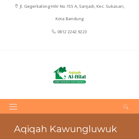
Jl. Gegerkalong Hilir No.155 A, Sarijadi, Kec. Sukasari,
Kota Bandung
0812 2242 9223
Search
for:
Aqiqah Kawungluwuk