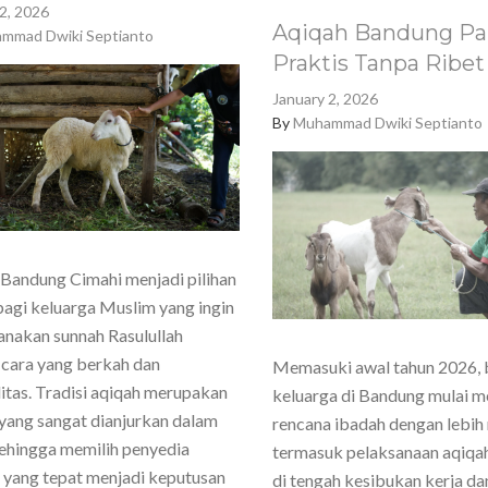
2, 2026
Aqiqah Bandung Pa
mmad Dwiki Septianto
Praktis Tanpa Ribet
January 2, 2026
By
Muhammad Dwiki Septianto
Bandung Cimahi menjadi pilihan
agi keluarga Muslim yang ingin
nakan sunnah Rasulullah
cara yang berkah dan
Memasuki awal tahun 2026,
itas. Tradisi aqiqah merupakan
keluarga di Bandung mulai 
yang sangat dianjurkan dalam
rencana ibadah dengan lebih
sehingga memilih penyedia
termasuk pelaksanaan aqiqa
 yang tepat menjadi keputusan
di tengah kesibukan kerja dan