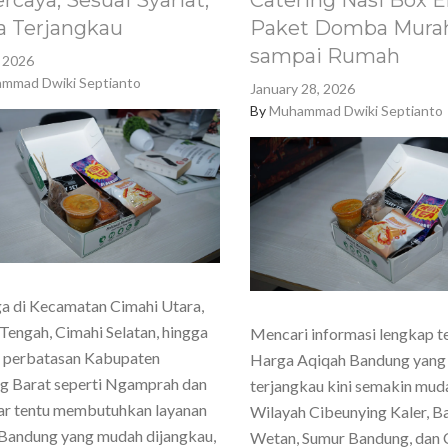
rcaya, Sesuai Syariat,
Catering Nasi Box E
a Terjangkau
Paket Domba Murah
sampai Rumah
, 2026
mmad Dwiki Septianto
January 28, 2026
By
Muhammad Dwiki Septianto
a di Kecamatan Cimahi Utara,
Tengah, Cimahi Selatan, hingga
Mencari informasi lengkap t
h perbatasan Kabupaten
Harga Aqiqah Bandung yang
g Barat seperti Ngamprah dan
terjangkau kini semakin mud
ar tentu membutuhkan layanan
Wilayah Cibeunying Kaler, 
Bandung yang mudah dijangkau,
Wetan, Sumur Bandung, dan 