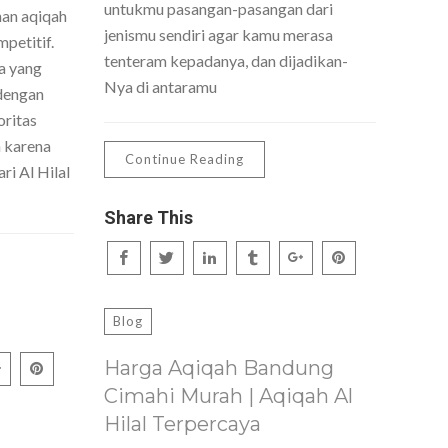
untukmu pasangan-pasangan dari
nan aqiqah
jenismu sendiri agar kamu merasa
petitif.
tenteram kepadanya, dan dijadikan-
a yang
Nya di antaramu
dengan
oritas
h karena
Continue Reading
ri Al Hilal
Share This
Blog
Harga Aqiqah Bandung
Cimahi Murah | Aqiqah Al
Hilal Terpercaya