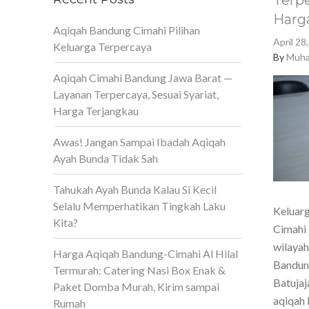
Terpe
Harg
Aqiqah Bandung Cimahi Pilihan
April 28
Keluarga Terpercaya
By
Muha
Aqiqah Cimahi Bandung Jawa Barat —
Layanan Terpercaya, Sesuai Syariat,
Harga Terjangkau
Awas! Jangan Sampai Ibadah Aqiqah
Ayah Bunda Tidak Sah
Tahukah Ayah Bunda Kalau Si Kecil
Selalu Memperhatikan Tingkah Laku
Keluarg
Kita?
Cimahi 
wilaya
Harga Aqiqah Bandung-Cimahi Al Hilal
Bandun
Termurah: Catering Nasi Box Enak &
Batujaj
Paket Domba Murah, Kirim sampai
aqiqah 
Rumah