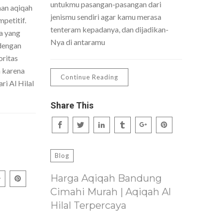
untukmu pasangan-pasangan dari
nan aqiqah
jenismu sendiri agar kamu merasa
petitif.
tenteram kepadanya, dan dijadikan-
a yang
Nya di antaramu
dengan
oritas
h karena
Continue Reading
ri Al Hilal
Share This
Blog
Harga Aqiqah Bandung
Cimahi Murah | Aqiqah Al
Hilal Terpercaya