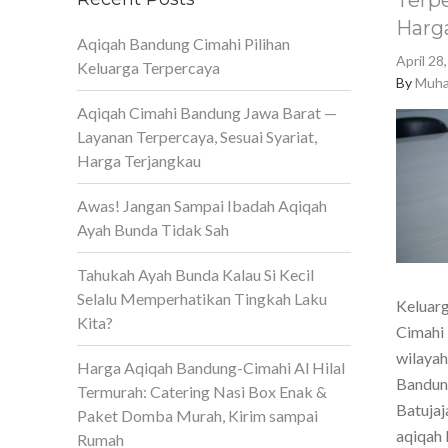
Terpe
Harg
Aqiqah Bandung Cimahi Pilihan
April 28
Keluarga Terpercaya
By
Muha
Aqiqah Cimahi Bandung Jawa Barat —
Layanan Terpercaya, Sesuai Syariat,
Harga Terjangkau
Awas! Jangan Sampai Ibadah Aqiqah
Ayah Bunda Tidak Sah
Tahukah Ayah Bunda Kalau Si Kecil
Selalu Memperhatikan Tingkah Laku
Keluarg
Kita?
Cimahi 
wilaya
Harga Aqiqah Bandung-Cimahi Al Hilal
Bandun
Termurah: Catering Nasi Box Enak &
Batujaj
Paket Domba Murah, Kirim sampai
aqiqah 
Rumah