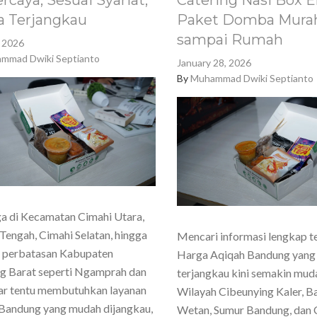
rcaya, Sesuai Syariat,
Catering Nasi Box E
a Terjangkau
Paket Domba Murah
sampai Rumah
, 2026
mmad Dwiki Septianto
January 28, 2026
By
Muhammad Dwiki Septianto
a di Kecamatan Cimahi Utara,
Tengah, Cimahi Selatan, hingga
Mencari informasi lengkap t
h perbatasan Kabupaten
Harga Aqiqah Bandung yang
g Barat seperti Ngamprah dan
terjangkau kini semakin mud
ar tentu membutuhkan layanan
Wilayah Cibeunying Kaler, 
Bandung yang mudah dijangkau,
Wetan, Sumur Bandung, dan 