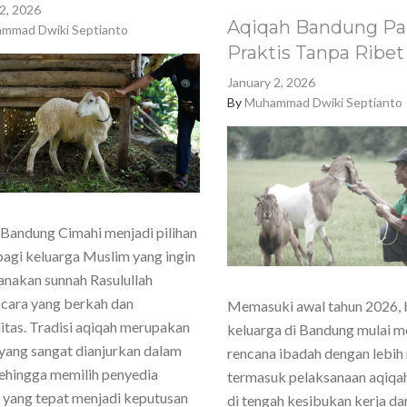
2, 2026
Aqiqah Bandung Pa
mmad Dwiki Septianto
Praktis Tanpa Ribet
January 2, 2026
By
Muhammad Dwiki Septianto
Bandung Cimahi menjadi pilihan
agi keluarga Muslim yang ingin
nakan sunnah Rasulullah
cara yang berkah dan
Memasuki awal tahun 2026,
itas. Tradisi aqiqah merupakan
keluarga di Bandung mulai 
yang sangat dianjurkan dalam
rencana ibadah dengan lebih
sehingga memilih penyedia
termasuk pelaksanaan aqiqa
 yang tepat menjadi keputusan
di tengah kesibukan kerja dan