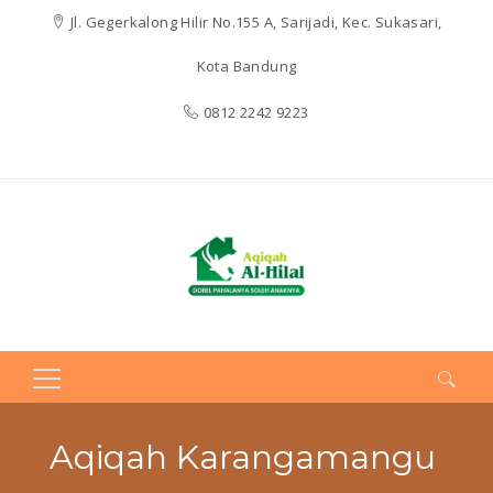
Jl. Gegerkalong Hilir No.155 A, Sarijadi, Kec. Sukasari,
Kota Bandung
0812 2242 9223
Search
for:
Aqiqah Karangamangu