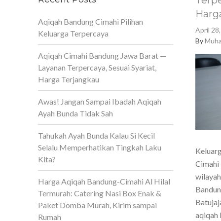
Terpe
Harg
Aqiqah Bandung Cimahi Pilihan
April 28
Keluarga Terpercaya
By
Muha
Aqiqah Cimahi Bandung Jawa Barat —
Layanan Terpercaya, Sesuai Syariat,
Harga Terjangkau
Awas! Jangan Sampai Ibadah Aqiqah
Ayah Bunda Tidak Sah
Tahukah Ayah Bunda Kalau Si Kecil
Selalu Memperhatikan Tingkah Laku
Keluarg
Kita?
Cimahi 
wilaya
Harga Aqiqah Bandung-Cimahi Al Hilal
Bandun
Termurah: Catering Nasi Box Enak &
Batujaj
Paket Domba Murah, Kirim sampai
aqiqah 
Rumah