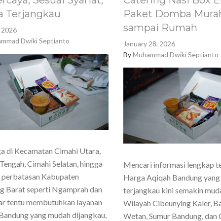
rcaya, Sesuai Syariat,
Catering Nasi Box E
a Terjangkau
Paket Domba Murah
sampai Rumah
, 2026
mmad Dwiki Septianto
January 28, 2026
By
Muhammad Dwiki Septianto
a di Kecamatan Cimahi Utara,
Tengah, Cimahi Selatan, hingga
Mencari informasi lengkap t
h perbatasan Kabupaten
Harga Aqiqah Bandung yang
g Barat seperti Ngamprah dan
terjangkau kini semakin mud
ar tentu membutuhkan layanan
Wilayah Cibeunying Kaler, 
Bandung yang mudah dijangkau,
Wetan, Sumur Bandung, dan 