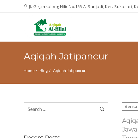
Jl. Gegerkalong Hilir No.155 A, Sarijadi, Kec. Sukasari,
Aqiqah Jatipancur
Home
Blog
Aqiqah Jatipancur
Search
Berita
for:
Aqiq
Jawa
Recent Posts