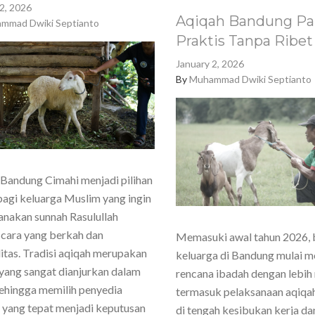
2, 2026
Aqiqah Bandung Pa
mmad Dwiki Septianto
Praktis Tanpa Ribet
January 2, 2026
By
Muhammad Dwiki Septianto
Bandung Cimahi menjadi pilihan
agi keluarga Muslim yang ingin
nakan sunnah Rasulullah
cara yang berkah dan
Memasuki awal tahun 2026,
itas. Tradisi aqiqah merupakan
keluarga di Bandung mulai 
yang sangat dianjurkan dalam
rencana ibadah dengan lebih
sehingga memilih penyedia
termasuk pelaksanaan aqiqa
 yang tepat menjadi keputusan
di tengah kesibukan kerja dan