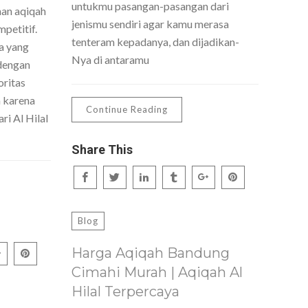
untukmu pasangan-pasangan dari
nan aqiqah
jenismu sendiri agar kamu merasa
petitif.
tenteram kepadanya, dan dijadikan-
a yang
Nya di antaramu
dengan
oritas
h karena
Continue Reading
ri Al Hilal
Share This
Blog
Harga Aqiqah Bandung
Cimahi Murah | Aqiqah Al
Hilal Terpercaya