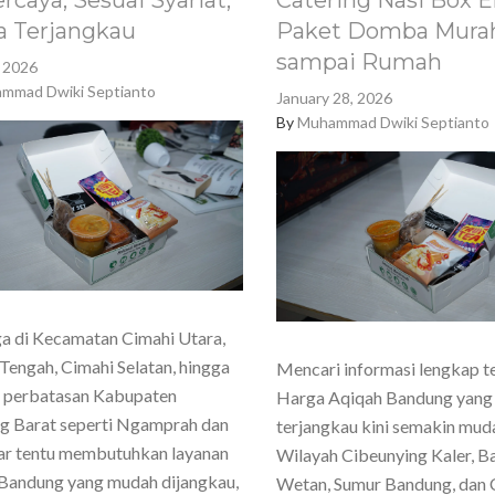
rcaya, Sesuai Syariat,
Catering Nasi Box E
a Terjangkau
Paket Domba Murah
sampai Rumah
, 2026
mmad Dwiki Septianto
January 28, 2026
By
Muhammad Dwiki Septianto
a di Kecamatan Cimahi Utara,
Tengah, Cimahi Selatan, hingga
Mencari informasi lengkap t
h perbatasan Kabupaten
Harga Aqiqah Bandung yang
g Barat seperti Ngamprah dan
terjangkau kini semakin mud
ar tentu membutuhkan layanan
Wilayah Cibeunying Kaler, 
Bandung yang mudah dijangkau,
Wetan, Sumur Bandung, dan 