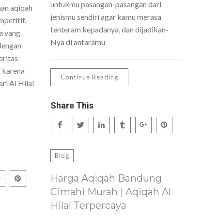
untukmu pasangan-pasangan dari
nan aqiqah
jenismu sendiri agar kamu merasa
petitif.
tenteram kepadanya, dan dijadikan-
a yang
Nya di antaramu
dengan
oritas
h karena
Continue Reading
ri Al Hilal
Share This
Blog
Harga Aqiqah Bandung
Cimahi Murah | Aqiqah Al
Hilal Terpercaya