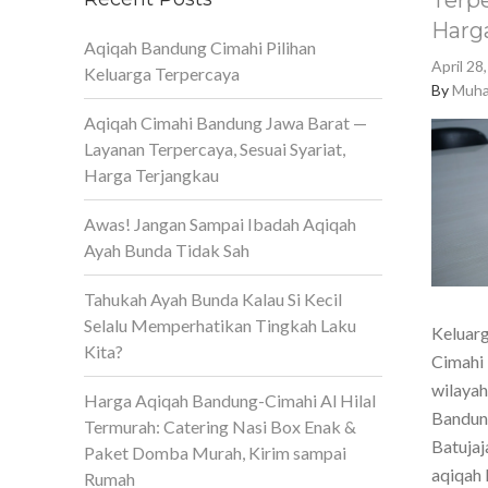
Terpe
Harg
Aqiqah Bandung Cimahi Pilihan
April 28
Keluarga Terpercaya
By
Muha
Aqiqah Cimahi Bandung Jawa Barat —
Layanan Terpercaya, Sesuai Syariat,
Harga Terjangkau
Awas! Jangan Sampai Ibadah Aqiqah
Ayah Bunda Tidak Sah
Tahukah Ayah Bunda Kalau Si Kecil
Selalu Memperhatikan Tingkah Laku
Keluarg
Kita?
Cimahi 
wilaya
Harga Aqiqah Bandung-Cimahi Al Hilal
Bandun
Termurah: Catering Nasi Box Enak &
Batujaj
Paket Domba Murah, Kirim sampai
aqiqah 
Rumah