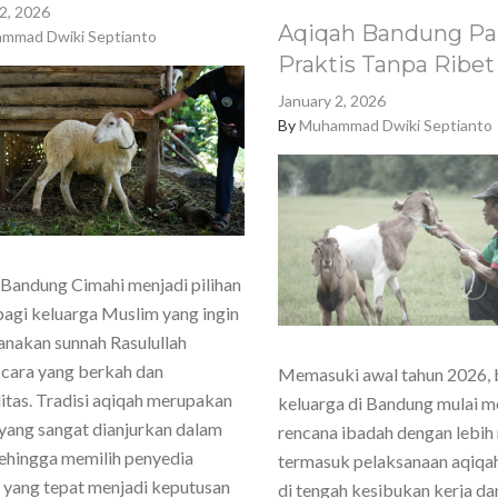
2, 2026
Aqiqah Bandung Pa
mmad Dwiki Septianto
Praktis Tanpa Ribet
January 2, 2026
By
Muhammad Dwiki Septianto
Bandung Cimahi menjadi pilihan
agi keluarga Muslim yang ingin
nakan sunnah Rasulullah
cara yang berkah dan
Memasuki awal tahun 2026,
itas. Tradisi aqiqah merupakan
keluarga di Bandung mulai 
yang sangat dianjurkan dalam
rencana ibadah dengan lebih
sehingga memilih penyedia
termasuk pelaksanaan aqiqa
 yang tepat menjadi keputusan
di tengah kesibukan kerja dan