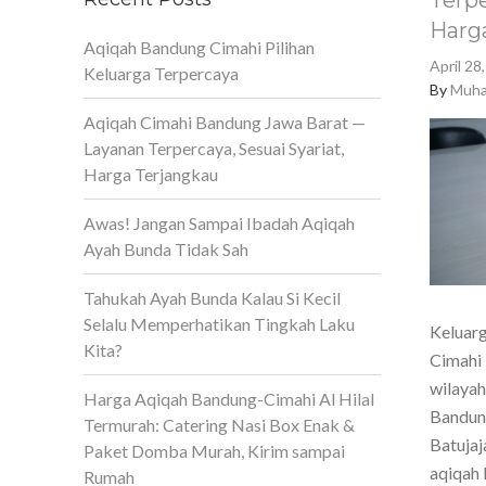
Terpe
Harg
Aqiqah Bandung Cimahi Pilihan
April 28
Keluarga Terpercaya
By
Muha
Aqiqah Cimahi Bandung Jawa Barat —
Layanan Terpercaya, Sesuai Syariat,
Harga Terjangkau
Awas! Jangan Sampai Ibadah Aqiqah
Ayah Bunda Tidak Sah
Tahukah Ayah Bunda Kalau Si Kecil
Selalu Memperhatikan Tingkah Laku
Keluarg
Kita?
Cimahi 
wilaya
Harga Aqiqah Bandung-Cimahi Al Hilal
Bandun
Termurah: Catering Nasi Box Enak &
Batujaj
Paket Domba Murah, Kirim sampai
aqiqah 
Rumah