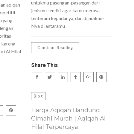
untukmu pasangan-pasangan dari
nan aqiqah
jenismu sendiri agar kamu merasa
petitif.
tenteram kepadanya, dan dijadikan-
a yang
Nya di antaramu
dengan
oritas
h karena
Continue Reading
ri Al Hilal
Share This
Blog
Harga Aqiqah Bandung
Cimahi Murah | Aqiqah Al
Hilal Terpercaya