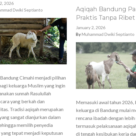
2, 2026
Aqiqah Bandung Pa
mmad Dwiki Septianto
Praktis Tanpa Ribet
January 2, 2026
By
Muhammad Dwiki Septianto
Bandung Cimahi menjadi pilihan
agi keluarga Muslim yang ingin
nakan sunnah Rasulullah
cara yang berkah dan
Memasuki awal tahun 2026,
itas. Tradisi aqiqah merupakan
keluarga di Bandung mulai 
yang sangat dianjurkan dalam
rencana ibadah dengan lebih
sehingga memilih penyedia
termasuk pelaksanaan aqiqa
 yang tepat menjadi keputusan
di tengah kesibukan kerja dan