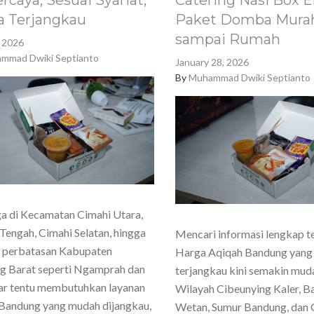
rcaya, Sesuai Syariat,
Catering Nasi Box E
a Terjangkau
Paket Domba Murah
sampai Rumah
, 2026
mmad Dwiki Septianto
January 28, 2026
By
Muhammad Dwiki Septianto
a di Kecamatan Cimahi Utara,
Tengah, Cimahi Selatan, hingga
Mencari informasi lengkap t
h perbatasan Kabupaten
Harga Aqiqah Bandung yang
g Barat seperti Ngamprah dan
terjangkau kini semakin mud
ar tentu membutuhkan layanan
Wilayah Cibeunying Kaler, 
Bandung yang mudah dijangkau,
Wetan, Sumur Bandung, dan 