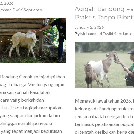
2, 2026
Aqiqah Bandung Pa
mmad Dwiki Septianto
Praktis Tanpa Ribet
January 2, 2026
By
Muhammad Dwiki Septianto
Bandung Cimahi menjadi pilihan
agi keluarga Muslim yang ingin
nakan sunnah Rasulullah
cara yang berkah dan
Memasuki awal tahun 2026,
itas. Tradisi aqiqah merupakan
keluarga di Bandung mulai 
yang sangat dianjurkan dalam
rencana ibadah dengan lebih
sehingga memilih penyedia
termasuk pelaksanaan aqiqa
 yang tepat menjadi keputusan
di tengah kesibukan kerja dan