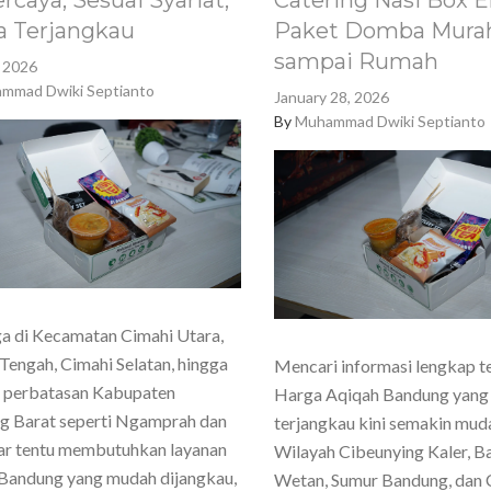
rcaya, Sesuai Syariat,
Catering Nasi Box E
a Terjangkau
Paket Domba Murah
sampai Rumah
, 2026
mmad Dwiki Septianto
January 28, 2026
By
Muhammad Dwiki Septianto
a di Kecamatan Cimahi Utara,
Tengah, Cimahi Selatan, hingga
Mencari informasi lengkap t
h perbatasan Kabupaten
Harga Aqiqah Bandung yang
g Barat seperti Ngamprah dan
terjangkau kini semakin mud
ar tentu membutuhkan layanan
Wilayah Cibeunying Kaler, 
Bandung yang mudah dijangkau,
Wetan, Sumur Bandung, dan 