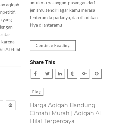
untukmu pasangan-pasangan dari
nan aqiqah
jenismu sendiri agar kamu merasa
petitif.
tenteram kepadanya, dan dijadikan-
a yang
Nya di antaramu
dengan
oritas
h karena
Continue Reading
ri Al Hilal
Share This
Blog
Harga Aqiqah Bandung
Cimahi Murah | Aqiqah Al
Hilal Terpercaya