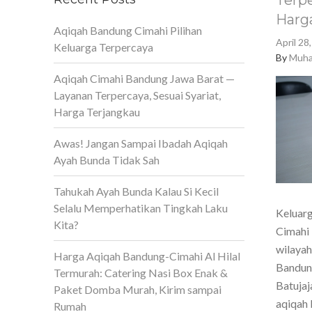
Terpe
Harg
Aqiqah Bandung Cimahi Pilihan
April 28
Keluarga Terpercaya
By
Muha
Aqiqah Cimahi Bandung Jawa Barat —
Layanan Terpercaya, Sesuai Syariat,
Harga Terjangkau
Awas! Jangan Sampai Ibadah Aqiqah
Ayah Bunda Tidak Sah
Tahukah Ayah Bunda Kalau Si Kecil
Selalu Memperhatikan Tingkah Laku
Keluarg
Kita?
Cimahi 
wilaya
Harga Aqiqah Bandung-Cimahi Al Hilal
Bandun
Termurah: Catering Nasi Box Enak &
Batujaj
Paket Domba Murah, Kirim sampai
aqiqah 
Rumah