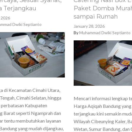
rcaya, Sesuai Syariat,
Catering Nasi Box E
a Terjangkau
Paket Domba Murah
sampai Rumah
, 2026
mmad Dwiki Septianto
January 28, 2026
By
Muhammad Dwiki Septianto
a di Kecamatan Cimahi Utara,
Tengah, Cimahi Selatan, hingga
Mencari informasi lengkap t
h perbatasan Kabupaten
Harga Aqiqah Bandung yang
g Barat seperti Ngamprah dan
terjangkau kini semakin mud
ar tentu membutuhkan layanan
Wilayah Cibeunying Kaler, 
Bandung yang mudah dijangkau,
Wetan, Sumur Bandung, dan 