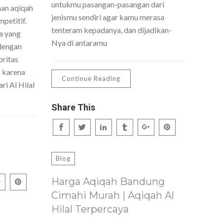
untukmu pasangan-pasangan dari
nan aqiqah
jenismu sendiri agar kamu merasa
petitif.
tenteram kepadanya, dan dijadikan-
a yang
Nya di antaramu
dengan
oritas
h karena
Continue Reading
ri Al Hilal
Share This
Blog
Harga Aqiqah Bandung
Cimahi Murah | Aqiqah Al
Hilal Terpercaya