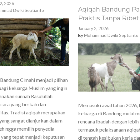
2, 2026
Aqiqah Bandung Pa
mmad Dwiki Septianto
Praktis Tanpa Ribet
January 2, 2026
By
Muhammad Dwiki Septianto
Bandung Cimahi menjadi pilihan
agi keluarga Muslim yang ingin
nakan sunnah Rasulullah
cara yang berkah dan
Memasuki awal tahun 2026,
itas. Tradisi aqiqah merupakan
keluarga di Bandung mulai 
yang sangat dianjurkan dalam
rencana ibadah dengan lebih
sehingga memilih penyedia
termasuk pelaksanaan aqiqa
 yang tepat menjadi keputusan
di tengah kesibukan kerja dan