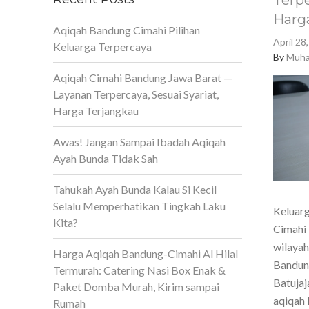
Terpe
Harg
Aqiqah Bandung Cimahi Pilihan
April 28
Keluarga Terpercaya
By
Muha
Aqiqah Cimahi Bandung Jawa Barat —
Layanan Terpercaya, Sesuai Syariat,
Harga Terjangkau
Awas! Jangan Sampai Ibadah Aqiqah
Ayah Bunda Tidak Sah
Tahukah Ayah Bunda Kalau Si Kecil
Selalu Memperhatikan Tingkah Laku
Keluarg
Kita?
Cimahi 
wilaya
Harga Aqiqah Bandung-Cimahi Al Hilal
Bandun
Termurah: Catering Nasi Box Enak &
Batujaj
Paket Domba Murah, Kirim sampai
aqiqah 
Rumah