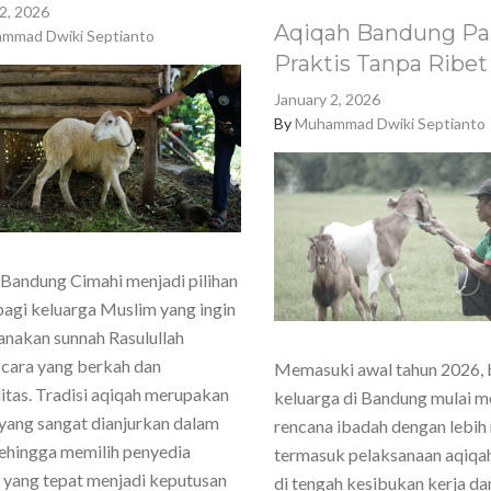
2, 2026
Aqiqah Bandung Pa
mmad Dwiki Septianto
Praktis Tanpa Ribet
January 2, 2026
By
Muhammad Dwiki Septianto
Bandung Cimahi menjadi pilihan
agi keluarga Muslim yang ingin
nakan sunnah Rasulullah
cara yang berkah dan
Memasuki awal tahun 2026,
itas. Tradisi aqiqah merupakan
keluarga di Bandung mulai 
yang sangat dianjurkan dalam
rencana ibadah dengan lebih
sehingga memilih penyedia
termasuk pelaksanaan aqiqa
 yang tepat menjadi keputusan
di tengah kesibukan kerja dan