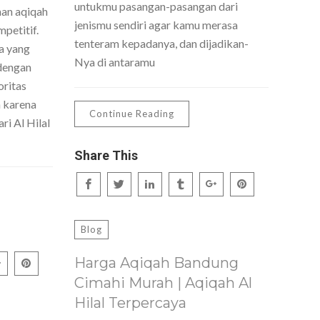
untukmu pasangan-pasangan dari
nan aqiqah
jenismu sendiri agar kamu merasa
petitif.
tenteram kepadanya, dan dijadikan-
a yang
Nya di antaramu
dengan
oritas
h karena
Continue Reading
ri Al Hilal
Share This
Blog
Harga Aqiqah Bandung
Cimahi Murah | Aqiqah Al
Hilal Terpercaya