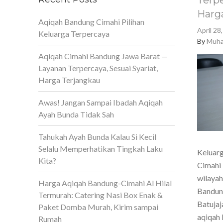
Terpe
Harg
Aqiqah Bandung Cimahi Pilihan
April 28
Keluarga Terpercaya
By
Muha
Aqiqah Cimahi Bandung Jawa Barat —
Layanan Terpercaya, Sesuai Syariat,
Harga Terjangkau
Awas! Jangan Sampai Ibadah Aqiqah
Ayah Bunda Tidak Sah
Tahukah Ayah Bunda Kalau Si Kecil
Selalu Memperhatikan Tingkah Laku
Keluarg
Kita?
Cimahi 
wilaya
Harga Aqiqah Bandung-Cimahi Al Hilal
Bandun
Termurah: Catering Nasi Box Enak &
Batujaj
Paket Domba Murah, Kirim sampai
aqiqah 
Rumah