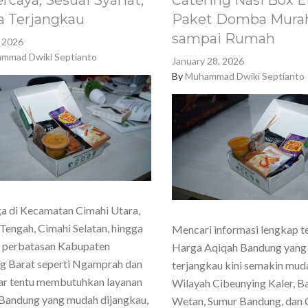
rcaya, Sesuai Syariat,
Catering Nasi Box E
a Terjangkau
Paket Domba Murah
sampai Rumah
, 2026
mmad Dwiki Septianto
January 28, 2026
By
Muhammad Dwiki Septianto
a di Kecamatan Cimahi Utara,
Tengah, Cimahi Selatan, hingga
Mencari informasi lengkap t
h perbatasan Kabupaten
Harga Aqiqah Bandung yang
g Barat seperti Ngamprah dan
terjangkau kini semakin mud
ar tentu membutuhkan layanan
Wilayah Cibeunying Kaler, 
Bandung yang mudah dijangkau,
Wetan, Sumur Bandung, dan 