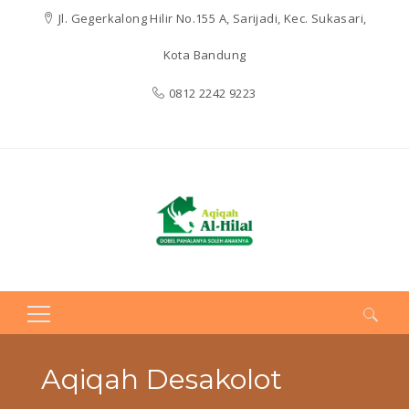
Jl. Gegerkalong Hilir No.155 A, Sarijadi, Kec. Sukasari,
Kota Bandung
0812 2242 9223
Search
for:
Aqiqah Desakolot