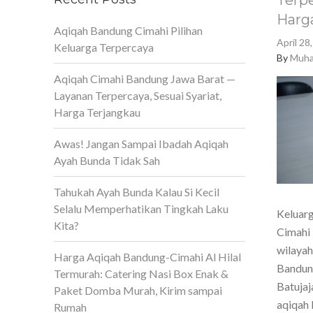
Terpe
Harg
Aqiqah Bandung Cimahi Pilihan
April 28
Keluarga Terpercaya
By
Muha
Aqiqah Cimahi Bandung Jawa Barat —
Layanan Terpercaya, Sesuai Syariat,
Harga Terjangkau
Awas! Jangan Sampai Ibadah Aqiqah
Ayah Bunda Tidak Sah
Tahukah Ayah Bunda Kalau Si Kecil
Selalu Memperhatikan Tingkah Laku
Keluarg
Kita?
Cimahi 
wilaya
Harga Aqiqah Bandung-Cimahi Al Hilal
Bandun
Termurah: Catering Nasi Box Enak &
Batujaj
Paket Domba Murah, Kirim sampai
aqiqah 
Rumah