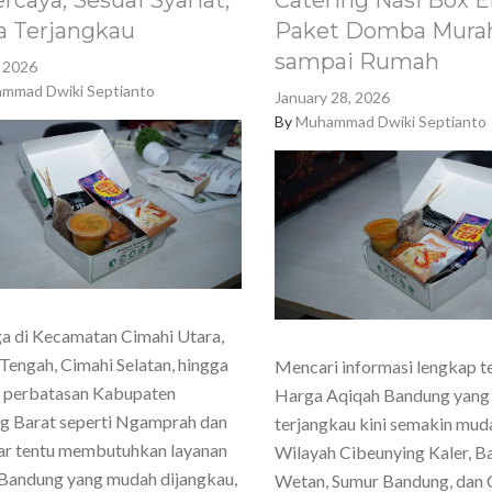
rcaya, Sesuai Syariat,
Catering Nasi Box E
a Terjangkau
Paket Domba Murah
sampai Rumah
, 2026
mmad Dwiki Septianto
January 28, 2026
By
Muhammad Dwiki Septianto
a di Kecamatan Cimahi Utara,
Tengah, Cimahi Selatan, hingga
Mencari informasi lengkap t
h perbatasan Kabupaten
Harga Aqiqah Bandung yang
g Barat seperti Ngamprah dan
terjangkau kini semakin mud
ar tentu membutuhkan layanan
Wilayah Cibeunying Kaler, 
Bandung yang mudah dijangkau,
Wetan, Sumur Bandung, dan 