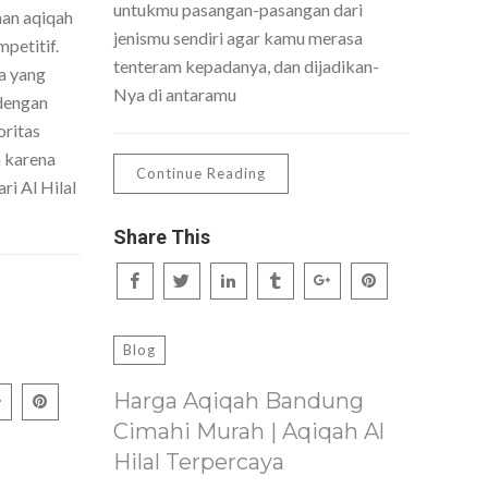
untukmu pasangan-pasangan dari
nan aqiqah
jenismu sendiri agar kamu merasa
petitif.
tenteram kepadanya, dan dijadikan-
a yang
Nya di antaramu
dengan
oritas
h karena
Continue Reading
ri Al Hilal
Share This
Blog
Harga Aqiqah Bandung
Cimahi Murah | Aqiqah Al
Hilal Terpercaya