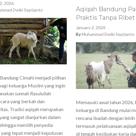
2, 2026
Aqiqah Bandung Pa
mmad Dwiki Septianto
Praktis Tanpa Ribet
January 2, 2026
By
Muhammad Dwiki Septianto
Bandung Cimahi menjadi pilihan
agi keluarga Muslim yang ingin
nakan sunnah Rasulullah
cara yang berkah dan
Memasuki awal tahun 2026,
itas. Tradisi aqiqah merupakan
keluarga di Bandung mulai 
yang sangat dianjurkan dalam
rencana ibadah dengan lebih
sehingga memilih penyedia
termasuk pelaksanaan aqiqa
 yang tepat menjadi keputusan
di tengah kesibukan kerja dan