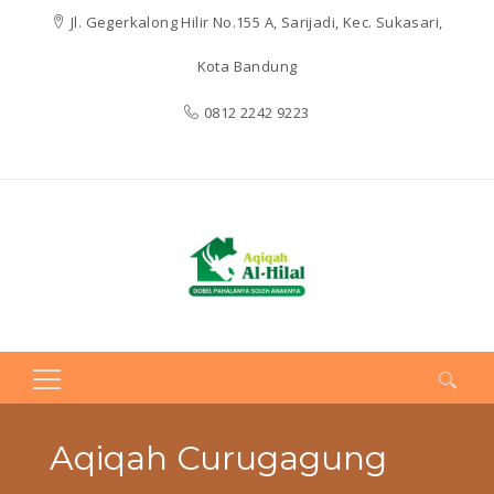
Jl. Gegerkalong Hilir No.155 A, Sarijadi, Kec. Sukasari,
Kota Bandung
0812 2242 9223
Search
for:
Aqiqah Curugagung