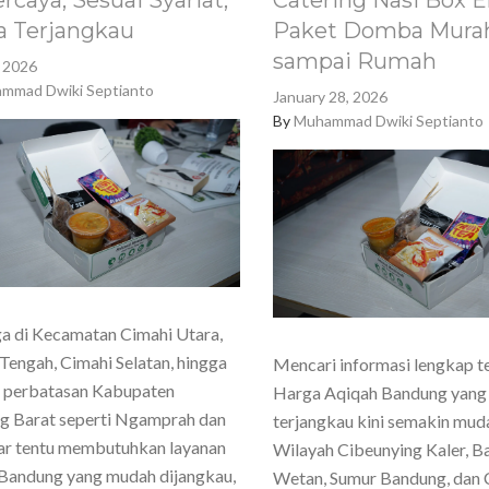
rcaya, Sesuai Syariat,
Catering Nasi Box E
a Terjangkau
Paket Domba Murah
sampai Rumah
, 2026
mmad Dwiki Septianto
January 28, 2026
By
Muhammad Dwiki Septianto
a di Kecamatan Cimahi Utara,
Tengah, Cimahi Selatan, hingga
Mencari informasi lengkap t
h perbatasan Kabupaten
Harga Aqiqah Bandung yang
g Barat seperti Ngamprah dan
terjangkau kini semakin mud
ar tentu membutuhkan layanan
Wilayah Cibeunying Kaler, 
Bandung yang mudah dijangkau,
Wetan, Sumur Bandung, dan 