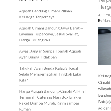
Terpe
Harg
Aqiqah Bandung Cimahi Pilihan
April 28
Keluarga Terpercaya
By
Muha
Aqiqah Cimahi Bandung Jawa Barat —
Layanan Terpercaya, Sesuai Syariat,
Harga Terjangkau
Awas! Jangan Sampai Ibadah Aqiqah
Ayah Bunda Tidak Sah
Tahukah Ayah Bunda Kalau Si Kecil
Selalu Memperhatikan Tingkah Laku
Keluarg
Kita?
Cimahi 
wilaya
Harga Aqiqah Bandung-Cimahi Al Hilal
Bandun
Termurah: Catering Nasi Box Enak &
Batujaj
Paket Domba Murah, Kirim sampai
aqiqah 
Rumah