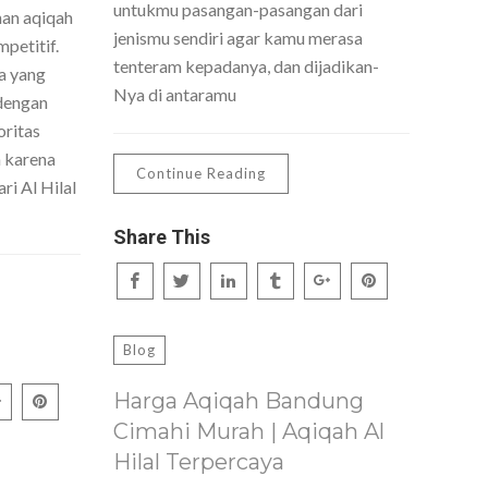
untukmu pasangan-pasangan dari
nan aqiqah
jenismu sendiri agar kamu merasa
petitif.
tenteram kepadanya, dan dijadikan-
a yang
Nya di antaramu
dengan
oritas
h karena
Continue Reading
ri Al Hilal
Share This
Blog
Harga Aqiqah Bandung
Cimahi Murah | Aqiqah Al
Hilal Terpercaya