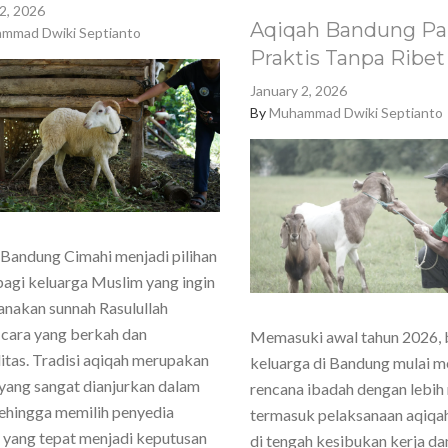
2, 2026
Aqiqah Bandung Pa
mmad Dwiki Septianto
Praktis Tanpa Ribet
January 2, 2026
By
Muhammad Dwiki Septianto
Bandung Cimahi menjadi pilihan
agi keluarga Muslim yang ingin
nakan sunnah Rasulullah
cara yang berkah dan
Memasuki awal tahun 2026,
itas. Tradisi aqiqah merupakan
keluarga di Bandung mulai 
yang sangat dianjurkan dalam
rencana ibadah dengan lebih
sehingga memilih penyedia
termasuk pelaksanaan aqiqa
 yang tepat menjadi keputusan
di tengah kesibukan kerja dan