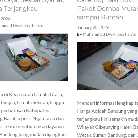
rcaya, Sesuai Syariat,
Catering Nasi Box E
a Terjangkau
Paket Domba Murah
sampai Rumah
, 2026
mmad Dwiki Septianto
January 28, 2026
By
Muhammad Dwiki Septianto
a di Kecamatan Cimahi Utara,
Tengah, Cimahi Selatan, hingga
Mencari informasi lengkap t
h perbatasan Kabupaten
Harga Aqiqah Bandung yang
g Barat seperti Ngamprah dan
terjangkau kini semakin mud
ar tentu membutuhkan layanan
Wilayah Cibeunying Kaler, 
Bandung yang mudah dijangkau,
Wetan, Sumur Bandung, dan 