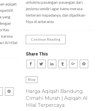
untukmu pasangan-pasangan dari
nan aqiqah
jenismu sendiri agar kamu merasa
petitif.
tenteram kepadanya, dan dijadikan-
a yang
Nya di antaramu
dengan
oritas
h karena
Continue Reading
ri Al Hilal
Share This
Blog
Harga Aqiqah Bandung
Cimahi Murah | Aqiqah Al
Hilal Terpercaya