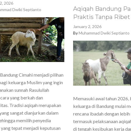
2, 2026
Aqiqah Bandung Pa
mmad Dwiki Septianto
Praktis Tanpa Ribet
January 2, 2026
By
Muhammad Dwiki Septianto
Bandung Cimahi menjadi pilihan
agi keluarga Muslim yang ingin
nakan sunnah Rasulullah
cara yang berkah dan
Memasuki awal tahun 2026,
itas. Tradisi aqiqah merupakan
keluarga di Bandung mulai 
yang sangat dianjurkan dalam
rencana ibadah dengan lebih
sehingga memilih penyedia
termasuk pelaksanaan aqiqa
 yang tepat menjadi keputusan
di tengah kesibukan kerja dan