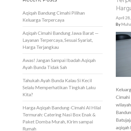
Terpe
Harg
Aqiqah Bandung Cimahi Pilihan
April 28
Keluarga Terpercaya
By
Muha
Aqiqah Cimahi Bandung Jawa Barat —
Layanan Terpercaya, Sesuai Syariat,
Harga Terjangkau
Awas! Jangan Sampai Ibadah Aqiqah
Ayah Bunda Tidak Sah
Tahukah Ayah Bunda Kalau Si Kecil
Selalu Memperhatikan Tingkah Laku
Keluarg
Kita?
Cimahi 
wilaya
Harga Aqiqah Bandung-Cimahi Al Hilal
Bandun
Termurah: Catering Nasi Box Enak &
Batujaj
Paket Domba Murah, Kirim sampai
aqiqah 
Rumah