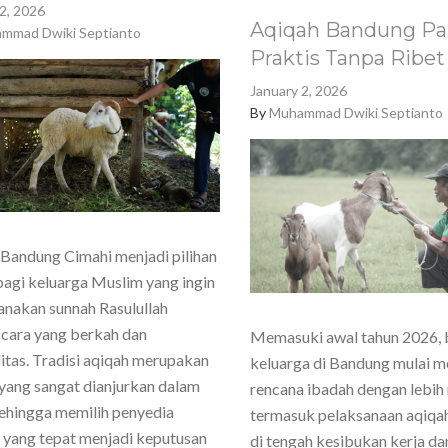
2, 2026
Aqiqah Bandung Pa
mmad Dwiki Septianto
Praktis Tanpa Ribet
January 2, 2026
By
Muhammad Dwiki Septianto
Bandung Cimahi menjadi pilihan
agi keluarga Muslim yang ingin
nakan sunnah Rasulullah
cara yang berkah dan
Memasuki awal tahun 2026,
itas. Tradisi aqiqah merupakan
keluarga di Bandung mulai 
yang sangat dianjurkan dalam
rencana ibadah dengan lebih
sehingga memilih penyedia
termasuk pelaksanaan aqiqa
 yang tepat menjadi keputusan
di tengah kesibukan kerja dan