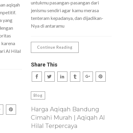
untukmu pasangan-pasangan dari
nan aqiqah
jenismu sendiri agar kamu merasa
petitif.
tenteram kepadanya, dan dijadikan-
a yang
Nya di antaramu
dengan
oritas
h karena
Continue Reading
ri Al Hilal
Share This
Blog
Harga Aqiqah Bandung
Cimahi Murah | Aqiqah Al
Hilal Terpercaya