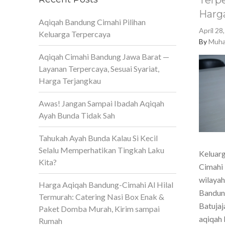
Terpe
Harg
Aqiqah Bandung Cimahi Pilihan
April 28
Keluarga Terpercaya
By
Muha
Aqiqah Cimahi Bandung Jawa Barat —
Layanan Terpercaya, Sesuai Syariat,
Harga Terjangkau
Awas! Jangan Sampai Ibadah Aqiqah
Ayah Bunda Tidak Sah
Tahukah Ayah Bunda Kalau Si Kecil
Selalu Memperhatikan Tingkah Laku
Keluarg
Kita?
Cimahi 
wilaya
Harga Aqiqah Bandung-Cimahi Al Hilal
Bandun
Termurah: Catering Nasi Box Enak &
Batujaj
Paket Domba Murah, Kirim sampai
aqiqah 
Rumah