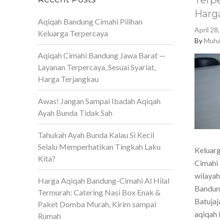
Terpe
Harg
Aqiqah Bandung Cimahi Pilihan
April 28
Keluarga Terpercaya
By
Muha
Aqiqah Cimahi Bandung Jawa Barat —
Layanan Terpercaya, Sesuai Syariat,
Harga Terjangkau
Awas! Jangan Sampai Ibadah Aqiqah
Ayah Bunda Tidak Sah
Tahukah Ayah Bunda Kalau Si Kecil
Selalu Memperhatikan Tingkah Laku
Keluarg
Kita?
Cimahi 
wilaya
Harga Aqiqah Bandung-Cimahi Al Hilal
Bandun
Termurah: Catering Nasi Box Enak &
Batujaj
Paket Domba Murah, Kirim sampai
aqiqah 
Rumah