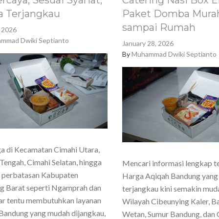
rcaya, Sesuai Syariat,
Catering Nasi Box E
a Terjangkau
Paket Domba Murah
sampai Rumah
, 2026
mmad Dwiki Septianto
January 28, 2026
By
Muhammad Dwiki Septianto
a di Kecamatan Cimahi Utara,
Tengah, Cimahi Selatan, hingga
Mencari informasi lengkap t
h perbatasan Kabupaten
Harga Aqiqah Bandung yang
g Barat seperti Ngamprah dan
terjangkau kini semakin mud
ar tentu membutuhkan layanan
Wilayah Cibeunying Kaler, 
Bandung yang mudah dijangkau,
Wetan, Sumur Bandung, dan 