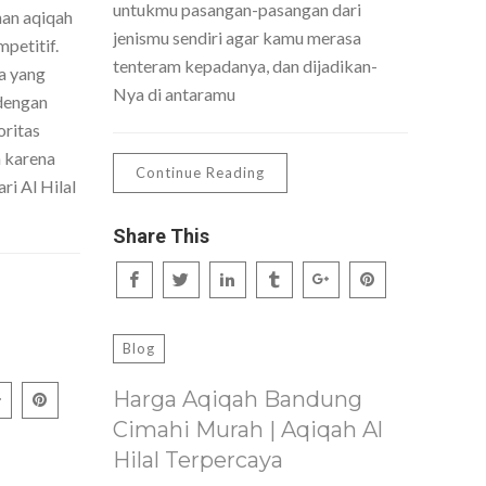
untukmu pasangan-pasangan dari
nan aqiqah
jenismu sendiri agar kamu merasa
petitif.
tenteram kepadanya, dan dijadikan-
a yang
Nya di antaramu
dengan
oritas
h karena
Continue Reading
ri Al Hilal
Share This
Blog
Harga Aqiqah Bandung
Cimahi Murah | Aqiqah Al
Hilal Terpercaya