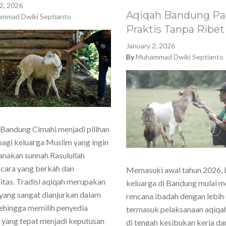
2, 2026
Aqiqah Bandung Pa
mmad Dwiki Septianto
Praktis Tanpa Ribet
January 2, 2026
By
Muhammad Dwiki Septianto
Bandung Cimahi menjadi pilihan
agi keluarga Muslim yang ingin
nakan sunnah Rasulullah
cara yang berkah dan
Memasuki awal tahun 2026,
itas. Tradisi aqiqah merupakan
keluarga di Bandung mulai 
yang sangat dianjurkan dalam
rencana ibadah dengan lebih
sehingga memilih penyedia
termasuk pelaksanaan aqiqa
 yang tepat menjadi keputusan
di tengah kesibukan kerja dan