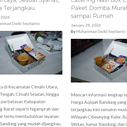
rcaya, Sesuai Syariat,
Catering Nasi Box E
a Terjangkau
Paket Domba Murah
sampai Rumah
, 2026
mmad Dwiki Septianto
January 28, 2026
By
Muhammad Dwiki Septianto
a di Kecamatan Cimahi Utara,
Tengah, Cimahi Selatan, hingga
Mencari informasi lengkap t
h perbatasan Kabupaten
Harga Aqiqah Bandung yang
g Barat seperti Ngamprah dan
terjangkau kini semakin mud
ar tentu membutuhkan layanan
Wilayah Cibeunying Kaler, 
Bandung yang mudah dijangkau,
Wetan, Sumur Bandung, dan 