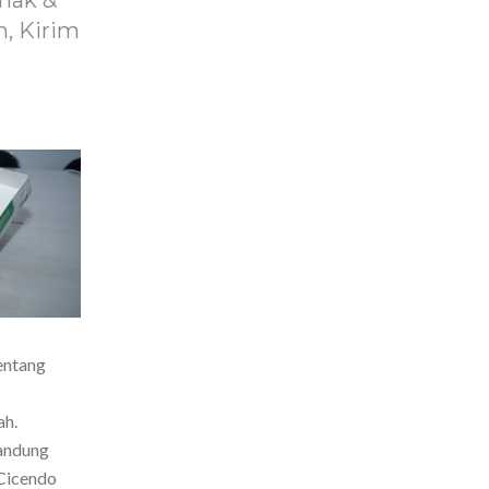
nak &
, Kirim
entang
ah.
Bandung
Cicendo