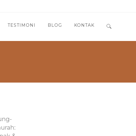
TESTIMONI
BLOG
KONTAK
Search for:
ung-
murah: