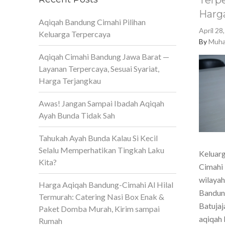
Terpe
Harg
Aqiqah Bandung Cimahi Pilihan
April 28
Keluarga Terpercaya
By
Muha
Aqiqah Cimahi Bandung Jawa Barat —
Layanan Terpercaya, Sesuai Syariat,
Harga Terjangkau
Awas! Jangan Sampai Ibadah Aqiqah
Ayah Bunda Tidak Sah
Tahukah Ayah Bunda Kalau Si Kecil
Selalu Memperhatikan Tingkah Laku
Keluarg
Kita?
Cimahi 
wilaya
Harga Aqiqah Bandung-Cimahi Al Hilal
Bandun
Termurah: Catering Nasi Box Enak &
Batujaj
Paket Domba Murah, Kirim sampai
aqiqah 
Rumah