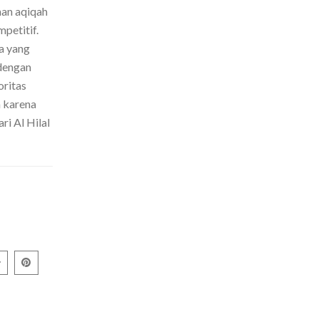
nan aqiqah
petitif.
a yang
dengan
oritas
h karena
ri Al Hilal