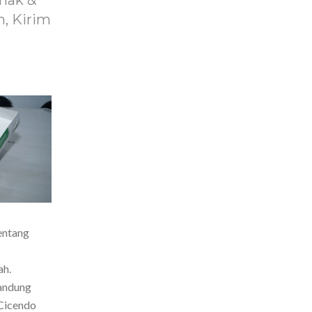
nak &
, Kirim
entang
ah.
Bandung
Cicendo