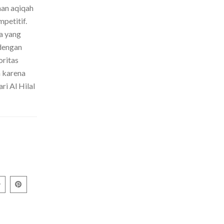
nan aqiqah
petitif.
a yang
dengan
oritas
h karena
ri Al Hilal