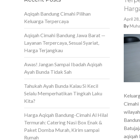
Terpe
Harg
Aqiqah Bandung Cimahi Pilihan
April 28
Keluarga Terpercaya
By
Muha
Aqiqah Cimahi Bandung Jawa Barat —
Layanan Terpercaya, Sesuai Syariat,
Harga Terjangkau
Awas! Jangan Sampai Ibadah Aqiqah
Ayah Bunda Tidak Sah
Tahukah Ayah Bunda Kalau Si Kecil
Selalu Memperhatikan Tingkah Laku
Keluarg
Kita?
Cimahi 
wilaya
Harga Aqiqah Bandung-Cimahi Al Hilal
Bandun
Termurah: Catering Nasi Box Enak &
Batujaj
Paket Domba Murah, Kirim sampai
aqiqah 
Rumah