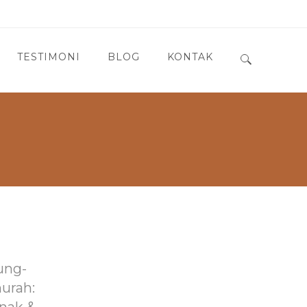
TESTIMONI
BLOG
KONTAK
Search for:
ung-
murah: