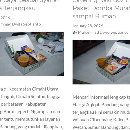
rcaya, Sesuai Syariat,
Catering Nasi Box E
a Terjangkau
Paket Domba Murah
sampai Rumah
, 2026
mmad Dwiki Septianto
January 28, 2026
By
Muhammad Dwiki Septianto
a di Kecamatan Cimahi Utara,
Tengah, Cimahi Selatan, hingga
Mencari informasi lengkap t
h perbatasan Kabupaten
Harga Aqiqah Bandung yang
g Barat seperti Ngamprah dan
terjangkau kini semakin mud
ar tentu membutuhkan layanan
Wilayah Cibeunying Kaler, 
Bandung yang mudah dijangkau,
Wetan, Sumur Bandung, dan 