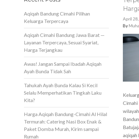
Terpe
Harg
Aqiqah Bandung Cimahi Pilihan
April 28
Keluarga Terpercaya
By
Muha
Aqiqah Cimahi Bandung Jawa Barat —
Layanan Terpercaya, Sesuai Syariat,
Harga Terjangkau
Awas! Jangan Sampai Ibadah Aqiqah
Ayah Bunda Tidak Sah
Tahukah Ayah Bunda Kalau Si Kecil
Selalu Memperhatikan Tingkah Laku
Keluarg
Kita?
Cimahi 
wilaya
Harga Aqiqah Bandung-Cimahi Al Hilal
Bandun
Termurah: Catering Nasi Box Enak &
Batujaj
Paket Domba Murah, Kirim sampai
aqiqah 
Rumah