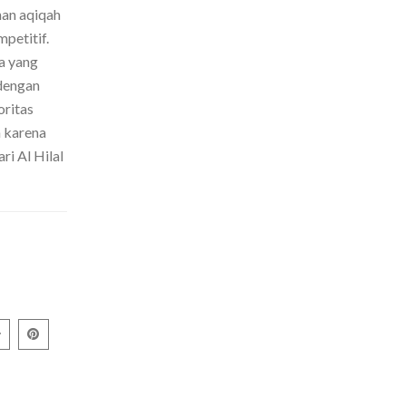
nan aqiqah
petitif.
a yang
dengan
oritas
h karena
ri Al Hilal