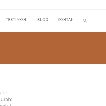
TESTIMONI
BLOG
KONTAK
Search for:
ung-
murah: