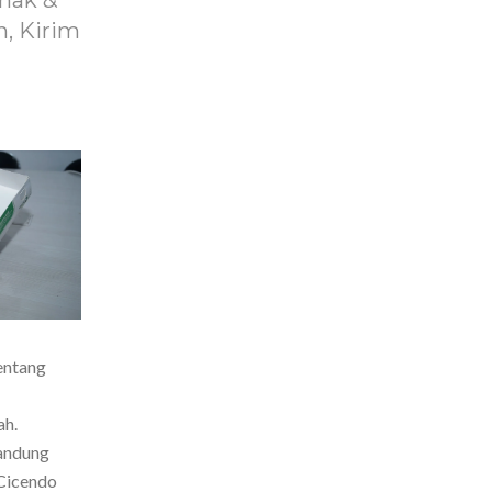
nak &
, Kirim
entang
ah.
Bandung
Cicendo