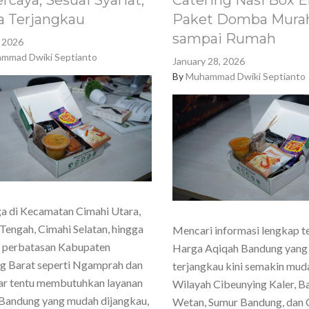
rcaya, Sesuai Syariat,
Catering Nasi Box E
a Terjangkau
Paket Domba Murah
sampai Rumah
, 2026
mmad Dwiki Septianto
January 28, 2026
By
Muhammad Dwiki Septianto
a di Kecamatan Cimahi Utara,
Tengah, Cimahi Selatan, hingga
Mencari informasi lengkap t
h perbatasan Kabupaten
Harga Aqiqah Bandung yang
g Barat seperti Ngamprah dan
terjangkau kini semakin mud
ar tentu membutuhkan layanan
Wilayah Cibeunying Kaler, 
Bandung yang mudah dijangkau,
Wetan, Sumur Bandung, dan 