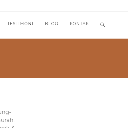
TESTIMONI
BLOG
KONTAK
Search for:
ung-
murah: