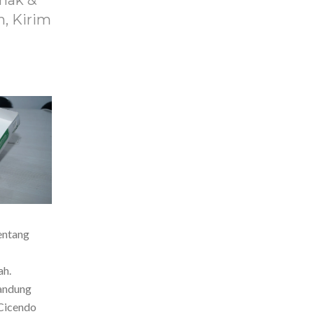
nak &
, Kirim
entang
ah.
Bandung
Cicendo