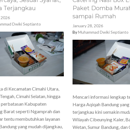
rcaya, Sesuai Syariat,
Catering Nasi Box E
a Terjangkau
Paket Domba Murah
sampai Rumah
, 2026
mmad Dwiki Septianto
January 28, 2026
By
Muhammad Dwiki Septianto
a di Kecamatan Cimahi Utara,
Tengah, Cimahi Selatan, hingga
Mencari informasi lengkap t
h perbatasan Kabupaten
Harga Aqiqah Bandung yang
g Barat seperti Ngamprah dan
terjangkau kini semakin mud
ar tentu membutuhkan layanan
Wilayah Cibeunying Kaler, 
Bandung yang mudah dijangkau,
Wetan, Sumur Bandung, dan 