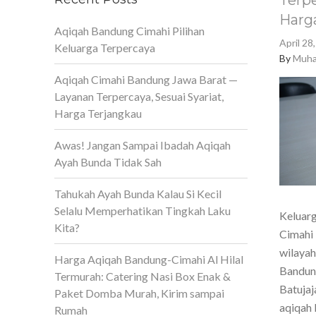
Terpe
Harg
Aqiqah Bandung Cimahi Pilihan
April 28
Keluarga Terpercaya
By
Muha
Aqiqah Cimahi Bandung Jawa Barat —
Layanan Terpercaya, Sesuai Syariat,
Harga Terjangkau
Awas! Jangan Sampai Ibadah Aqiqah
Ayah Bunda Tidak Sah
Tahukah Ayah Bunda Kalau Si Kecil
Selalu Memperhatikan Tingkah Laku
Keluarg
Kita?
Cimahi 
wilaya
Harga Aqiqah Bandung-Cimahi Al Hilal
Bandun
Termurah: Catering Nasi Box Enak &
Batujaj
Paket Domba Murah, Kirim sampai
aqiqah 
Rumah