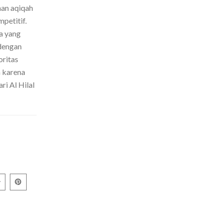
nan aqiqah
petitif.
a yang
dengan
oritas
h karena
ri Al Hilal