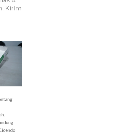
nak &
, Kirim
entang
ah.
Bandung
Cicendo