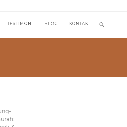
TESTIMONI
BLOG
KONTAK
Search for:
ung-
murah: