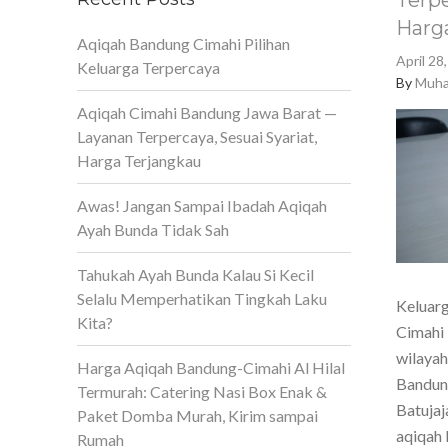
Terpe
Harg
Aqiqah Bandung Cimahi Pilihan
April 28
Keluarga Terpercaya
By
Muha
Aqiqah Cimahi Bandung Jawa Barat —
Layanan Terpercaya, Sesuai Syariat,
Harga Terjangkau
Awas! Jangan Sampai Ibadah Aqiqah
Ayah Bunda Tidak Sah
Tahukah Ayah Bunda Kalau Si Kecil
Selalu Memperhatikan Tingkah Laku
Keluarg
Kita?
Cimahi 
wilaya
Harga Aqiqah Bandung-Cimahi Al Hilal
Bandun
Termurah: Catering Nasi Box Enak &
Batujaj
Paket Domba Murah, Kirim sampai
aqiqah 
Rumah