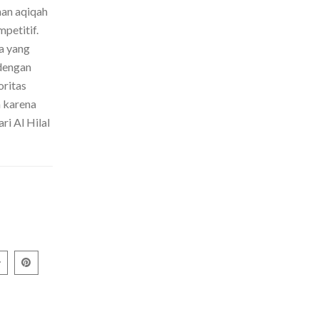
nan aqiqah
petitif.
a yang
dengan
oritas
h karena
ri Al Hilal