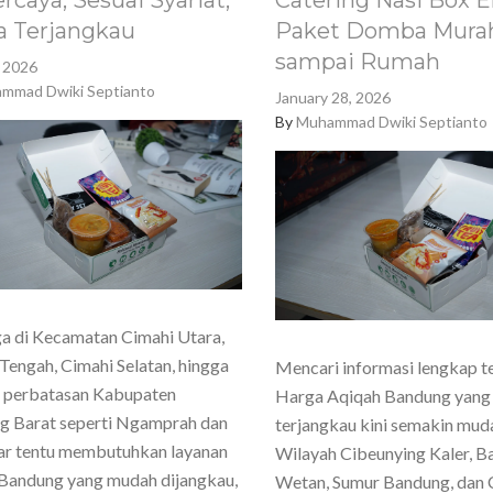
rcaya, Sesuai Syariat,
Catering Nasi Box E
a Terjangkau
Paket Domba Murah
sampai Rumah
, 2026
mmad Dwiki Septianto
January 28, 2026
By
Muhammad Dwiki Septianto
a di Kecamatan Cimahi Utara,
Tengah, Cimahi Selatan, hingga
Mencari informasi lengkap t
h perbatasan Kabupaten
Harga Aqiqah Bandung yang
g Barat seperti Ngamprah dan
terjangkau kini semakin mud
ar tentu membutuhkan layanan
Wilayah Cibeunying Kaler, 
Bandung yang mudah dijangkau,
Wetan, Sumur Bandung, dan 