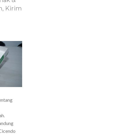
nak &
, Kirim
entang
ah.
Bandung
Cicendo