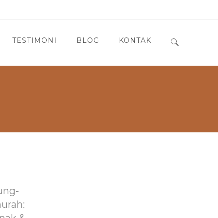
TESTIMONI
BLOG
KONTAK
Search for:
ung-
murah: