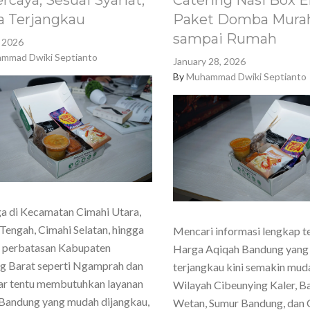
rcaya, Sesuai Syariat,
Catering Nasi Box E
a Terjangkau
Paket Domba Murah
sampai Rumah
, 2026
mmad Dwiki Septianto
January 28, 2026
By
Muhammad Dwiki Septianto
a di Kecamatan Cimahi Utara,
Tengah, Cimahi Selatan, hingga
Mencari informasi lengkap t
h perbatasan Kabupaten
Harga Aqiqah Bandung yang
g Barat seperti Ngamprah dan
terjangkau kini semakin mud
ar tentu membutuhkan layanan
Wilayah Cibeunying Kaler, 
Bandung yang mudah dijangkau,
Wetan, Sumur Bandung, dan 