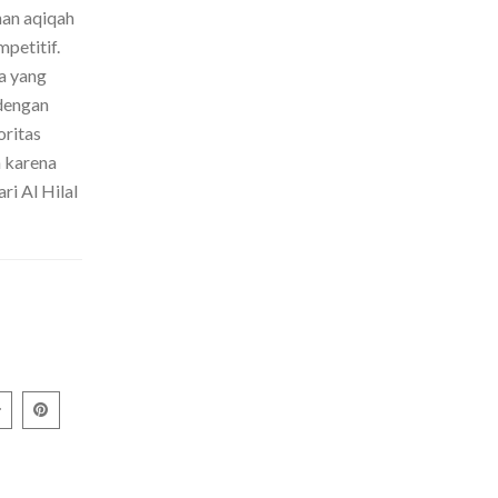
nan aqiqah
petitif.
a yang
dengan
oritas
h karena
ri Al Hilal