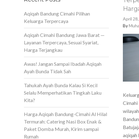
Terpe
Harg
Aqiqah Bandung Cimahi Pilihan
April 28
Keluarga Terpercaya
By
Muha
Aqiqah Cimahi Bandung Jawa Barat —
Layanan Terpercaya, Sesuai Syariat,
Harga Terjangkau
Awas! Jangan Sampai Ibadah Aqiqah
Ayah Bunda Tidak Sah
Tahukah Ayah Bunda Kalau Si Kecil
Selalu Memperhatikan Tingkah Laku
Keluarg
Kita?
Cimahi 
wilaya
Harga Aqiqah Bandung-Cimahi Al Hilal
Bandun
Termurah: Catering Nasi Box Enak &
Batujaj
Paket Domba Murah, Kirim sampai
aqiqah 
Rumah