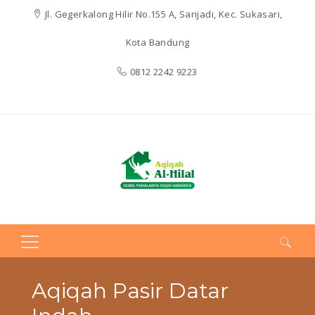
Jl. Gegerkalong Hilir No.155 A, Sarijadi, Kec. Sukasari,
Kota Bandung
0812 2242 9223
Search
for:
Aqiqah Pasir Datar