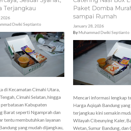
rcaya, Sesuai Syariat,
Catering Nasi Box E
a Terjangkau
Paket Domba Murah
sampai Rumah
, 2026
mmad Dwiki Septianto
January 28, 2026
By
Muhammad Dwiki Septianto
a di Kecamatan Cimahi Utara,
Tengah, Cimahi Selatan, hingga
Mencari informasi lengkap t
h perbatasan Kabupaten
Harga Aqiqah Bandung yang
g Barat seperti Ngamprah dan
terjangkau kini semakin mud
ar tentu membutuhkan layanan
Wilayah Cibeunying Kaler, 
Bandung yang mudah dijangkau,
Wetan, Sumur Bandung, dan 