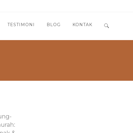
TESTIMONI
BLOG
KONTAK
Search for:
ung-
murah: