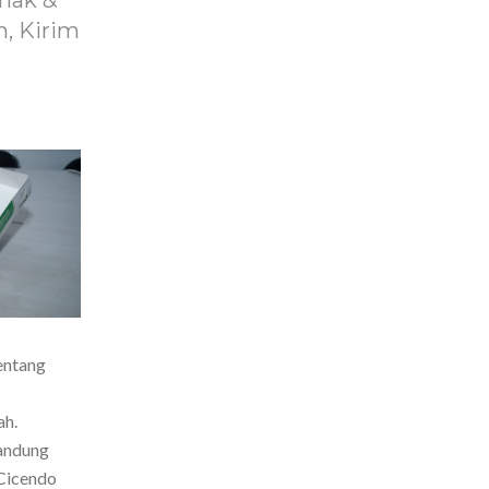
nak &
, Kirim
entang
ah.
Bandung
Cicendo