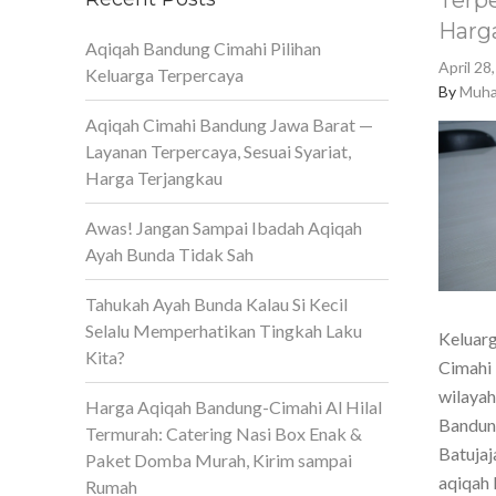
Terpe
Harg
Aqiqah Bandung Cimahi Pilihan
April 28
Keluarga Terpercaya
By
Muha
Aqiqah Cimahi Bandung Jawa Barat —
Layanan Terpercaya, Sesuai Syariat,
Harga Terjangkau
Awas! Jangan Sampai Ibadah Aqiqah
Ayah Bunda Tidak Sah
Tahukah Ayah Bunda Kalau Si Kecil
Selalu Memperhatikan Tingkah Laku
Keluarg
Kita?
Cimahi 
wilaya
Harga Aqiqah Bandung-Cimahi Al Hilal
Bandun
Termurah: Catering Nasi Box Enak &
Batujaj
Paket Domba Murah, Kirim sampai
aqiqah 
Rumah