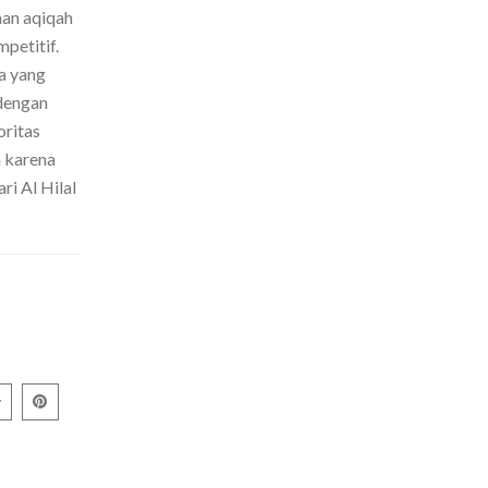
nan aqiqah
petitif.
a yang
dengan
oritas
h karena
ri Al Hilal