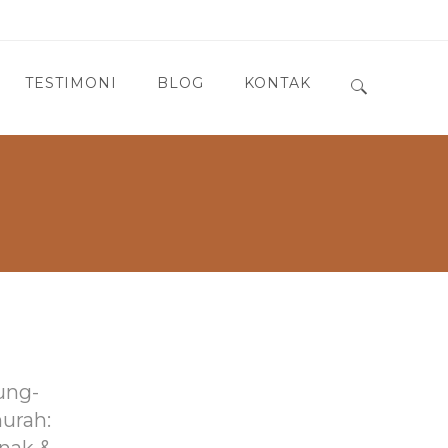
TESTIMONI
BLOG
KONTAK
Search for:
ung-
murah: