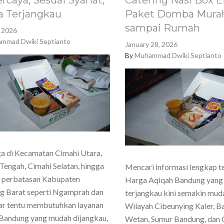
rcaya, Sesuai Syariat,
Catering Nasi Box E
a Terjangkau
Paket Domba Murah
sampai Rumah
, 2026
mmad Dwiki Septianto
January 28, 2026
By
Muhammad Dwiki Septianto
a di Kecamatan Cimahi Utara,
Tengah, Cimahi Selatan, hingga
Mencari informasi lengkap t
h perbatasan Kabupaten
Harga Aqiqah Bandung yang
g Barat seperti Ngamprah dan
terjangkau kini semakin mud
ar tentu membutuhkan layanan
Wilayah Cibeunying Kaler, 
Bandung yang mudah dijangkau,
Wetan, Sumur Bandung, dan 