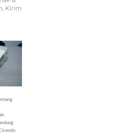
nak &
, Kirim
entang
ah.
Bandung
Cicendo