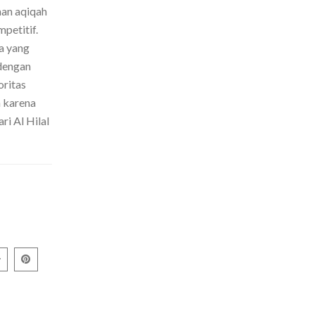
nan aqiqah
petitif.
a yang
dengan
oritas
h karena
ri Al Hilal