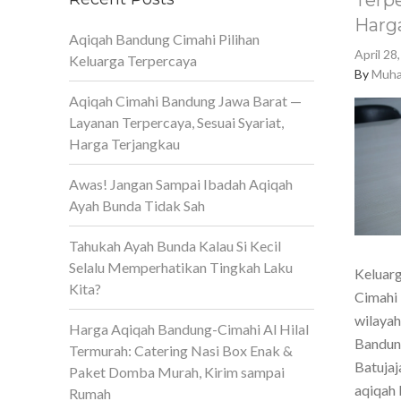
Terpe
Harg
Aqiqah Bandung Cimahi Pilihan
April 28
Keluarga Terpercaya
By
Muha
Aqiqah Cimahi Bandung Jawa Barat —
Layanan Terpercaya, Sesuai Syariat,
Harga Terjangkau
Awas! Jangan Sampai Ibadah Aqiqah
Ayah Bunda Tidak Sah
Tahukah Ayah Bunda Kalau Si Kecil
Selalu Memperhatikan Tingkah Laku
Keluarg
Kita?
Cimahi 
wilaya
Harga Aqiqah Bandung-Cimahi Al Hilal
Bandun
Termurah: Catering Nasi Box Enak &
Batujaj
Paket Domba Murah, Kirim sampai
aqiqah 
Rumah