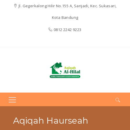
Jl. Gegerkalong Hilir No.155 A, Sarijadi, Kec. Sukasari,
Kota Bandung
0812 2242 9223
Search
for:
Aqiqah Haurseah