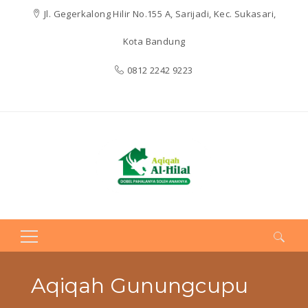
Jl. Gegerkalong Hilir No.155 A, Sarijadi, Kec. Sukasari,
Kota Bandung
0812 2242 9223
Search
for:
Aqiqah Gunungcupu