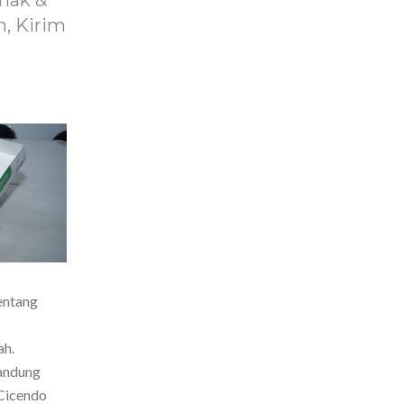
nak &
, Kirim
entang
ah.
Bandung
Cicendo