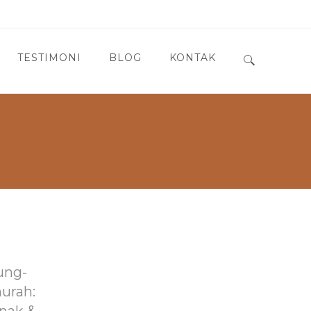
TESTIMONI
BLOG
KONTAK
Search for:
ung-
murah: