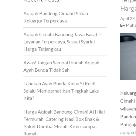
Terpe
Harg
Aqiqah Bandung Cimahi Pilihan
April 28
Keluarga Terpercaya
By
Muha
Aqiqah Cimahi Bandung Jawa Barat —
Layanan Terpercaya, Sesuai Syariat,
Harga Terjangkau
Awas! Jangan Sampai Ibadah Aqiqah
Ayah Bunda Tidak Sah
Tahukah Ayah Bunda Kalau Si Kecil
Selalu Memperhatikan Tingkah Laku
Keluarg
Kita?
Cimahi 
wilaya
Harga Aqiqah Bandung-Cimahi Al Hilal
Bandun
Termurah: Catering Nasi Box Enak &
Batujaj
Paket Domba Murah, Kirim sampai
aqiqah 
Rumah