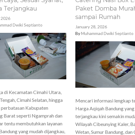
rcaya, Sesuai Syariat,
Catering Nasi Box E
a Terjangkau
Paket Domba Murah
sampai Rumah
, 2026
mmad Dwiki Septianto
January 28, 2026
By
Muhammad Dwiki Septianto
a di Kecamatan Cimahi Utara,
Tengah, Cimahi Selatan, hingga
Mencari informasi lengkap t
h perbatasan Kabupaten
Harga Aqiqah Bandung yang
g Barat seperti Ngamprah dan
terjangkau kini semakin mud
ar tentu membutuhkan layanan
Wilayah Cibeunying Kaler, 
Bandung yang mudah dijangkau,
Wetan, Sumur Bandung, dan 