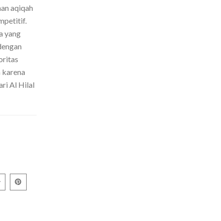
nan aqiqah
petitif.
a yang
dengan
oritas
h karena
ri Al Hilal