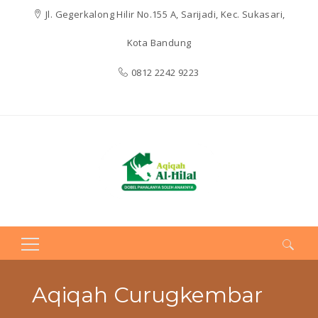
Jl. Gegerkalong Hilir No.155 A, Sarijadi, Kec. Sukasari,
Kota Bandung
0812 2242 9223
Search
for:
Aqiqah Curugkembar