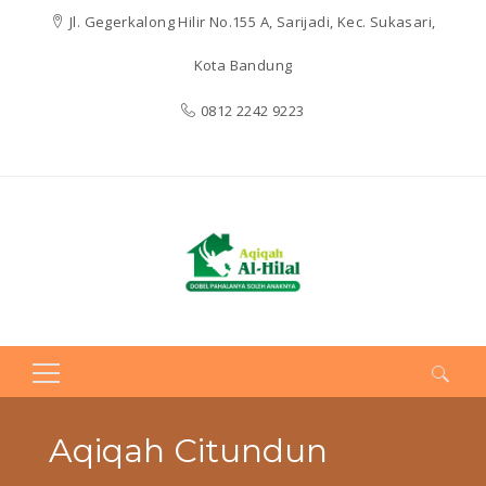
Jl. Gegerkalong Hilir No.155 A, Sarijadi, Kec. Sukasari,
Kota Bandung
0812 2242 9223
Search
for:
Aqiqah Citundun