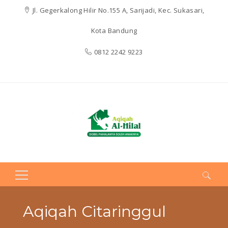
Jl. Gegerkalong Hilir No.155 A, Sarijadi, Kec. Sukasari,
Kota Bandung
0812 2242 9223
Search
for:
Aqiqah Citaringgul