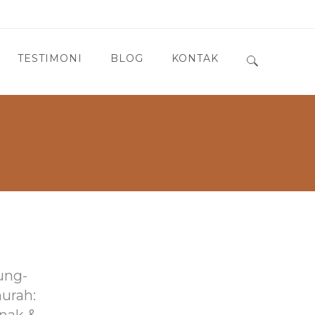
TESTIMONI
BLOG
KONTAK
Search for:
ung-
murah: