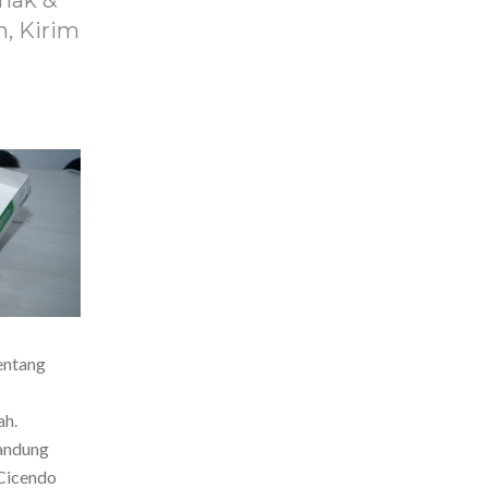
nak &
, Kirim
entang
ah.
Bandung
Cicendo