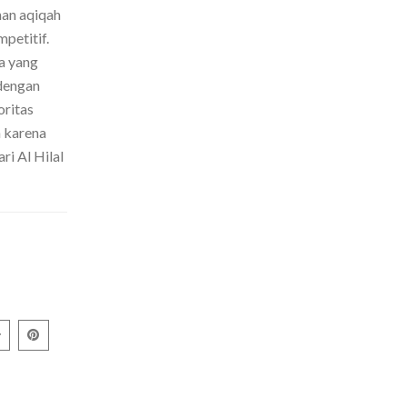
nan aqiqah
petitif.
a yang
dengan
oritas
h karena
ri Al Hilal