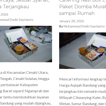
rcaya, Sesuai Syariat,
Catering Nasi Box E
a Terjangkau
Paket Domba Murah
sampai Rumah
, 2026
mmad Dwiki Septianto
January 28, 2026
By
Muhammad Dwiki Septianto
a di Kecamatan Cimahi Utara,
Tengah, Cimahi Selatan, hingga
Mencari informasi lengkap t
h perbatasan Kabupaten
Harga Aqiqah Bandung yang
g Barat seperti Ngamprah dan
terjangkau kini semakin mud
ar tentu membutuhkan layanan
Wilayah Cibeunying Kaler, 
Bandung yang mudah dijangkau,
Wetan, Sumur Bandung, dan 