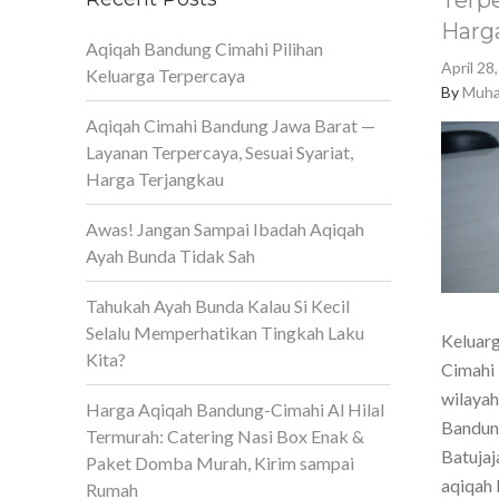
Terpe
Harg
Aqiqah Bandung Cimahi Pilihan
April 28
Keluarga Terpercaya
By
Muha
Aqiqah Cimahi Bandung Jawa Barat —
Layanan Terpercaya, Sesuai Syariat,
Harga Terjangkau
Awas! Jangan Sampai Ibadah Aqiqah
Ayah Bunda Tidak Sah
Tahukah Ayah Bunda Kalau Si Kecil
Selalu Memperhatikan Tingkah Laku
Keluarg
Kita?
Cimahi 
wilaya
Harga Aqiqah Bandung-Cimahi Al Hilal
Bandun
Termurah: Catering Nasi Box Enak &
Batujaj
Paket Domba Murah, Kirim sampai
aqiqah 
Rumah