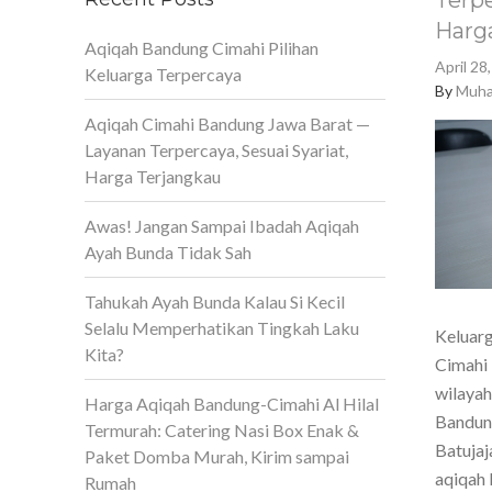
Terpe
Harg
Aqiqah Bandung Cimahi Pilihan
April 28
Keluarga Terpercaya
By
Muha
Aqiqah Cimahi Bandung Jawa Barat —
Layanan Terpercaya, Sesuai Syariat,
Harga Terjangkau
Awas! Jangan Sampai Ibadah Aqiqah
Ayah Bunda Tidak Sah
Tahukah Ayah Bunda Kalau Si Kecil
Selalu Memperhatikan Tingkah Laku
Keluarg
Kita?
Cimahi 
wilaya
Harga Aqiqah Bandung-Cimahi Al Hilal
Bandun
Termurah: Catering Nasi Box Enak &
Batujaj
Paket Domba Murah, Kirim sampai
aqiqah 
Rumah