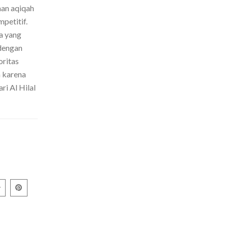
nan aqiqah
petitif.
a yang
dengan
oritas
h karena
ri Al Hilal