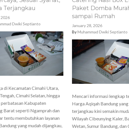
rcaya, Sesuai Syariat,
Catering Nasi Box E
a Terjangkau
Paket Domba Murah
sampai Rumah
, 2026
mmad Dwiki Septianto
January 28, 2026
By
Muhammad Dwiki Septianto
a di Kecamatan Cimahi Utara,
Tengah, Cimahi Selatan, hingga
Mencari informasi lengkap t
h perbatasan Kabupaten
Harga Aqiqah Bandung yang
g Barat seperti Ngamprah dan
terjangkau kini semakin mud
ar tentu membutuhkan layanan
Wilayah Cibeunying Kaler, 
Bandung yang mudah dijangkau,
Wetan, Sumur Bandung, dan 