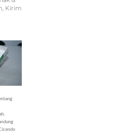
nak &
, Kirim
entang
ah.
Bandung
Cicendo