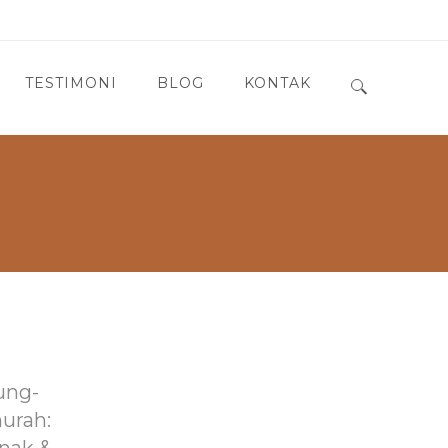
TESTIMONI
BLOG
KONTAK
Search for:
ung-
murah: