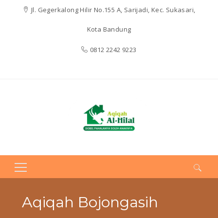
Jl. Gegerkalong Hilir No.155 A, Sarijadi, Kec. Sukasari,
Kota Bandung
0812 2242 9223
Search
for:
Aqiqah Bojongasih